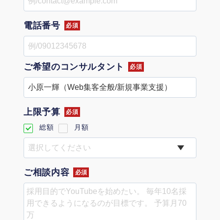
定額制LP制作・改善『最強LP』
エンジニア
ん』
会社概要・役員紹介
採用YouTubeチャンネル構築『トリトル』
広告運用
電話番号
定額LINE運用代行『LINEマキトルくん』
必須
ミッション・ビジョン・バリュー
YouTubeディレクター
ご希望の
コンサルタント
必須
代表メッセージ（岩野圭佑）
業務委託
取締役メッセージ（株本祐己）
上限予算
認定パートナー
必須
総額
月額
動画ディレクター
営業
ご相談内容
必須
インターン
正社員