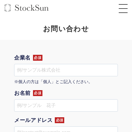
お問い合わせ
オーダーメイド支援
企業名
必須
BPO支援
TOP
オリジナルサービス
オンラインサロン
コンサルタント一覧
定額制Webマーケティング代行『マキトルく
※個人の方は「個人」とご記入ください。
ん』
お名前
StockSun道場
実績
必須
品質ガイドライン
格安でAI導入支援『あいのりAI』
定額制営業代行『カリトルくん』
お役立ち資料
年収エージェント
社内コンペ
拡散付1日密着動画制作『まるごと社長』
道場TOP
定額制採用代行・RPO『トルトルくん』
メールアドレス
料金表
クレーム窓口
1本無料で記事を制作『SEOトライアル』
動画編集
必須
営業改善特化の動画制作『動画でカリトルく