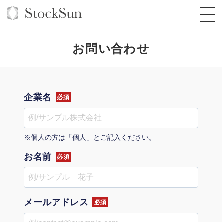
お問い合わせ
オーダーメイド支援
企業名
必須
BPO支援
TOP
オリジナルサービス
オンラインサロン
コンサルタント一覧
定額制Webマーケティング代行『マキトルく
※個人の方は「個人」とご記入ください。
ん』
お名前
StockSun道場
実績
必須
品質ガイドライン
格安でAI導入支援『あいのりAI』
定額制営業代行『カリトルくん』
お役立ち資料
年収エージェント
社内コンペ
拡散付1日密着動画制作『まるごと社長』
道場TOP
定額制採用代行・RPO『トルトルくん』
メールアドレス
料金表
クレーム窓口
1本無料で記事を制作『SEOトライアル』
動画編集
必須
営業改善特化の動画制作『動画でカリトルく