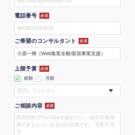
定額制LP制作・改善『最強LP』
エンジニア
ん』
会社概要・役員紹介
採用YouTubeチャンネル構築『トリトル』
広告運用
電話番号
定額LINE運用代行『LINEマキトルくん』
必須
ミッション・ビジョン・バリュー
YouTubeディレクター
ご希望の
コンサルタント
必須
代表メッセージ（岩野圭佑）
業務委託
取締役メッセージ（株本祐己）
上限予算
認定パートナー
必須
総額
月額
動画ディレクター
営業
ご相談内容
必須
インターン
正社員