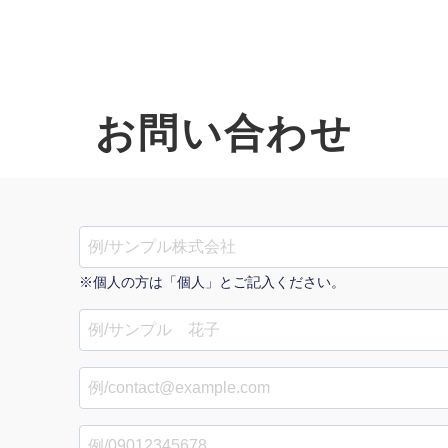
お問い合わせ
オーダーメイド支援
TO
定
格
BPO支援
コ
定
拡
※個人の方は「個人」とご記入ください。
オリジナルサービス
オンラインサロン
品
定
1
道
StockSun道場
実績
社
営
定
動
お役立ち資料
年収エージェント
ク
定
採
エ
料金表
広