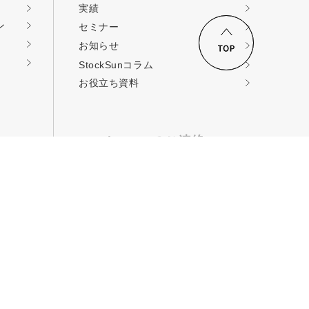
実績
ン
セミナー
お知らせ
ロードする
StockSunコラム
お役立ち資料
StockSunへのご連絡
コンサルティングの
依頼
取材・提携・その他
お問い合せ