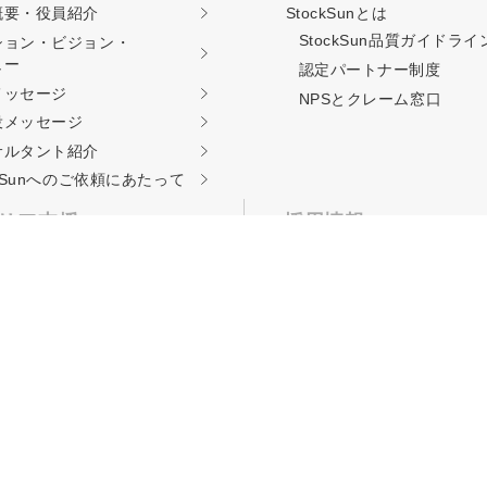
概要・役員紹介
StockSunとは
StockSun品質ガイド
ライ
ション・ビジョン・
ュー
認定パートナー制度
料相談をする
会社概要資料をダウン
メッセージ
NPSとクレーム窓口
役メッセージ
サルタント紹介
西新宿3丁目8番3号 新都心丸善ビル7階
ckSunへのご依頼に
あたって
リア支援
採用情報
TOP
kSunサロン
認定パートナー募集
kSun道場
職種別募集要項
ーキング事業
採用エントリー
エージェント