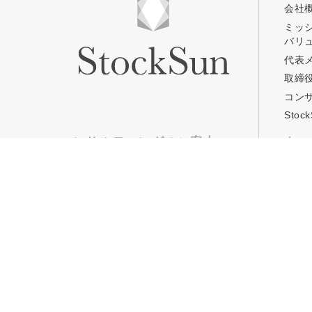
会社
ミッ
バリ
プロに無
代表
取締
コン
StockSun株式会社
〒160-0023 東京都新宿区
Sto
サイトマップ
プライバシーポリシー
コンサルティングのご案内
キャ
TOP
TOP
Web集客コンサルティング
Stoc
事業コンサルティング
Stoc
定額Webマーケティング支援
コワ
「マキトルくん」
年収
定額営業支援
「カリトルくん」
定額制採用代行・RPOサービス
「トルトルくん」
営業改善特化の動画制作