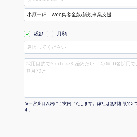
Yo
会社概要・役員紹介
総額
月額
ミッション・ビジョン・バリュー
代表メッセージ（岩野圭佑）
業務委託
取締役メッセージ（株本祐己）
認定パートナー
動画ディレクター
※一営業日以内にご案内いたします。弊社は無料相談で3
営業
す。
インターン
正社員