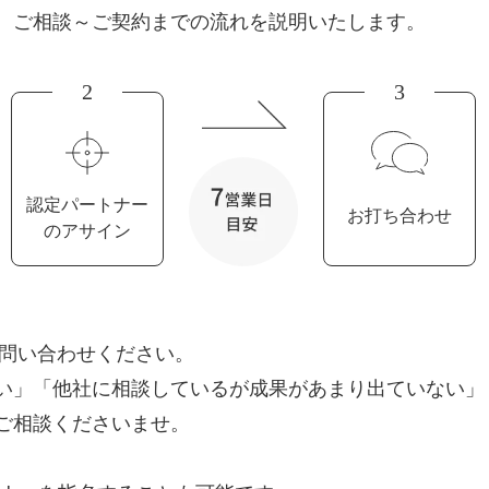
、ご相談～ご契約までの流れを説明いたします。
Yo
会社概要・役員紹介
2
3
ミッション・ビジョン・バリュー
代表メッセージ（岩野圭佑）
認定パートナー
お打ち合わせ
業務委託
取締役メッセージ（株本祐己）
のアサイン
認定パートナー
動画ディレクター
問い合わせください。
営業
い」「他社に相談しているが成果があまり出ていない」
インターン
ご相談くださいませ。
正社員