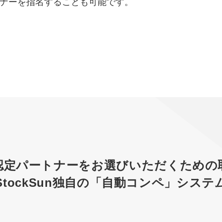
トナーを指名することも可能です。
マーケマネージャー
カスタマーサクセスマネージャー
常勤監査役
内部監査室長
募集要項一覧
認定パートナーをお選び
いただくための
StockSun独自の
「自動コンペ」システ