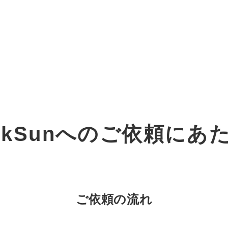
オーダーメイド支援
TO
定
格
BPO支援
コ
定
拡
ockSunへのご依頼にあ
オリジナルサービス
オンラインサロン
品
定
1
道
StockSun道場
実績
社
営
定
動
お役立ち資料
年収エージェント
ク
定
採
エ
ご依頼の流れ
料金表
広