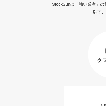
StockSunは「強い業
以下、
お