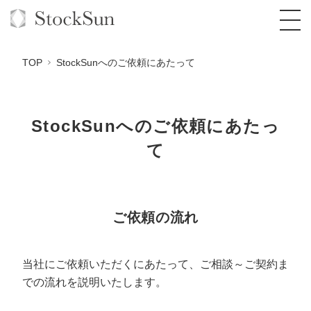
TOP
StockSunへのご依頼にあたって
StockSunへのご依頼にあたっ
オーダーメイド支援
て
BPO支援
TOP
オリジナルサービス
オンラインサロン
コンサルタント一覧
定額制Webマーケティング代行『マキトルく
ん』
ご依頼の流れ
StockSun道場
実績
品質ガイドライン
格安でAI導入支援『あいのりAI』
定額制営業代行『カリトルくん』
お役立ち資料
年収エージェント
社内コンペ
拡散付1日密着動画制作『まるごと社長』
道場TOP
当社にご依頼いただくにあたって、ご相談～ご契約ま
定額制採用代行・RPO『トルトルくん』
での流れを説明いたします。
料金表
クレーム窓口
1本無料で記事を制作『SEOトライアル』
動画編集
営業改善特化の動画制作『動画でカリトルく