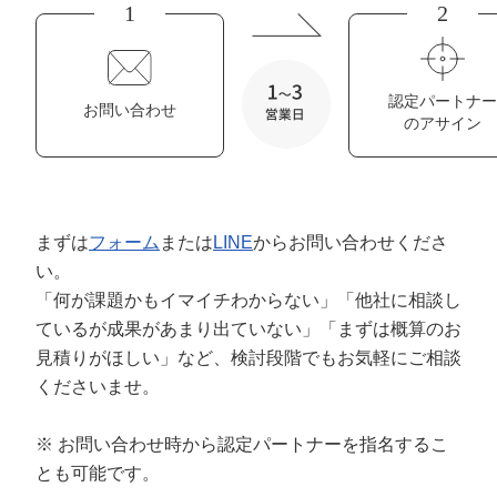
定額制LP制作・改善『最強LP』
エンジニア
ん』
1
2
会社概要・役員紹介
採用YouTubeチャンネル構築『トリトル』
広告運用
定額LINE運用代行『LINEマキトルくん』
認定パートナー
ミッション・ビジョン・バリュー
YouTubeディレクター
お問い合わせ
のアサイン
代表メッセージ（岩野圭佑）
業務委託
取締役メッセージ（株本祐己）
まずは
フォーム
または
LINE
からお問い合わせくださ
認定パートナー
い。
「何が課題かもイマイチわからない」「他社に相談し
動画ディレクター
ているが成果があまり出ていない」「まずは概算のお
営業
見積りがほしい」など、検討段階でもお気軽にご相談
くださいませ。
インターン
※ お問い合わせ時から認定パートナーを指名するこ
正社員
とも可能です。