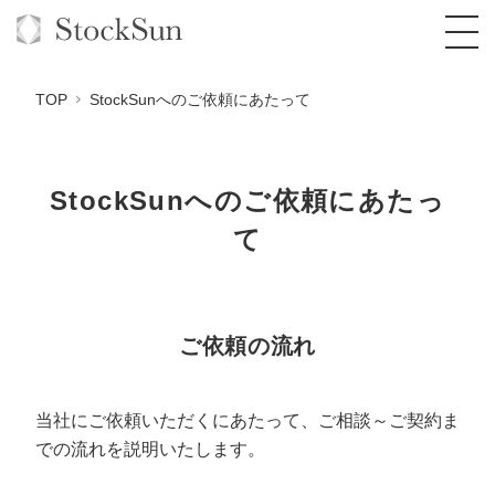
TOP
StockSunへのご依頼にあたって
StockSunへのご依頼にあたっ
オーダーメイド支援
て
BPO支援
TOP
オリジナルサービス
オンラインサロン
コンサルタント一覧
定額制Webマーケティング代行『マキトルく
ん』
ご依頼の流れ
StockSun道場
実績
品質ガイドライン
格安でAI導入支援『あいのりAI』
定額制営業代行『カリトルくん』
お役立ち資料
年収エージェント
社内コンペ
拡散付1日密着動画制作『まるごと社長』
道場TOP
当社にご依頼いただくにあたって、ご相談～ご契約ま
定額制採用代行・RPO『トルトルくん』
での流れを説明いたします。
料金表
クレーム窓口
1本無料で記事を制作『SEOトライアル』
動画編集
営業改善特化の動画制作『動画でカリトルく