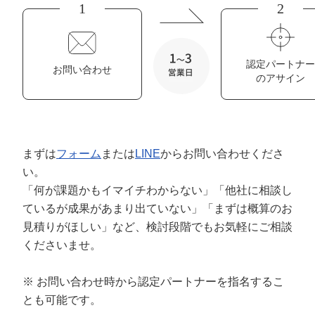
定額制LP制作・改善『最強LP』
エンジニア
ん』
1
2
会社概要・役員紹介
採用YouTubeチャンネル構築『トリトル』
広告運用
定額LINE運用代行『LINEマキトルくん』
認定パートナー
ミッション・ビジョン・バリュー
YouTubeディレクター
お問い合わせ
のアサイン
代表メッセージ（岩野圭佑）
業務委託
取締役メッセージ（株本祐己）
まずは
フォーム
または
LINE
からお問い合わせくださ
認定パートナー
い。
「何が課題かもイマイチわからない」「他社に相談し
動画ディレクター
ているが成果があまり出ていない」「まずは概算のお
営業
見積りがほしい」など、検討段階でもお気軽にご相談
くださいませ。
インターン
※ お問い合わせ時から認定パートナーを指名するこ
正社員
とも可能です。