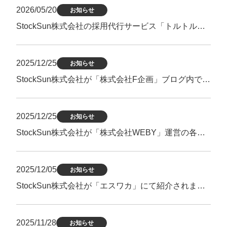
定額制LP制作・改善『最強LP』
エンジニア
ん』
2026/05/20
お知らせ
会社概要・役員紹介
採用YouTubeチャンネル構築『トリトル』
広告運用
StockSun株式会社の採用代行サービス「トルトルくん」が「株式会社R4」ブログ内で紹介されました。
定額LINE運用代行『LINEマキトルくん』
ミッション・ビジョン・バリュー
YouTubeディレクター
2025/12/25
お知らせ
代表メッセージ（岩野圭佑）
StockSun株式会社が「株式会社F企画」ブログ内で紹介されました。
業務委託
取締役メッセージ（株本祐己）
認定パートナー
2025/12/25
お知らせ
StockSun株式会社が「株式会社WEBY」運営の各サイト内で紹介されました。
動画ディレクター
営業
2025/12/05
お知らせ
インターン
StockSun株式会社が「エスワカ」にて紹介されました。
正社員
2025/11/28
お知らせ