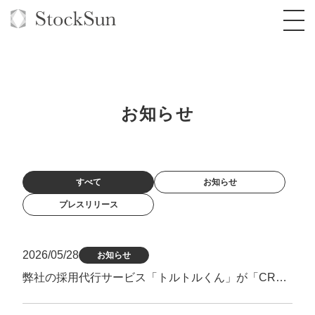
お知らせ
オーダーメイド支援
BPO支援
TOP
すべて
お知らせ
オリジナルサービス
オンラインサロン
コンサルタント一覧
定額制Webマーケティング代行『マキトルく
プレスリリース
ん』
StockSun道場
実績
品質ガイドライン
格安でAI導入支援『あいのりAI』
定額制営業代行『カリトルくん』
お役立ち資料
年収エージェント
2026/05/28
社内コンペ
拡散付1日密着動画制作『まるごと社長』
道場TOP
お知らせ
定額制採用代行・RPO『トルトルくん』
弊社の採用代行サービス「トルトルくん」が「CREX」様にて紹介されました
料金表
クレーム窓口
1本無料で記事を制作『SEOトライアル』
動画編集
営業改善特化の動画制作『動画でカリトルく