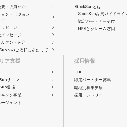
概要・役員紹介
StockSunとは
StockSun品質ガイド
ライ
ション・ビジョン・
ュー
認定パートナー制度
メッセージ
NPSとクレーム窓口
役メッセージ
サルタント紹介
ckSunへのご依頼に
あたって
リア支援
採用情報
TOP
kSunサロン
認定パートナー募集
kSun道場
職種別募集要項
ーキング事業
採用エントリー
エージェント