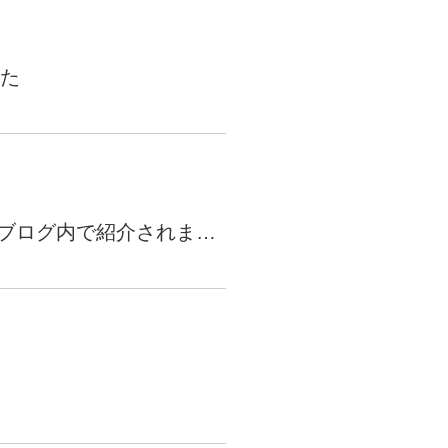
uTubeディレクター
した
StockSun株式会社の採用代行サービス「トルトルくん」が「株式会社R4」ブログ内で紹介されました。