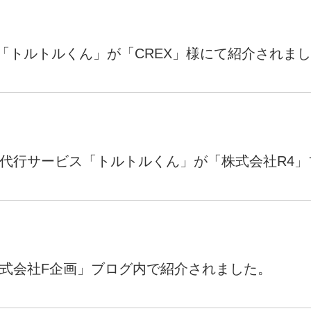
Yo
会社概要・役員紹介
「トルトルくん」が「CREX」様にて紹介されま
ミッション・ビジョン・バリュー
代表メッセージ（岩野圭佑）
業務委託
取締役メッセージ（株本祐己）
認定パートナー
動画ディレクター
営業
が「株式会社F企画」ブログ内で紹介されました。
インターン
正社員