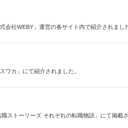
マーケマネージャー
カスタマーサクセスマネージャー
が「株式会社WEBY」運営の各サイト内で紹介されまし
常勤監査役
内部監査室長
募集要項一覧
が「エスワカ」にて紹介されました。
liteが「転職ストーリーズ それぞれの転職物語」にて掲