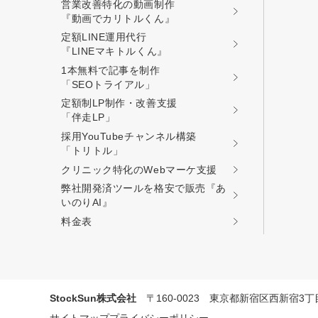
営業改善特化の動画制作
『動画でカリトルくん』
定額LINE運用代行
『LINEマキトルくん』
1本無料で記事を制作
「SEOトライアル」
定額制LP制作・改善支援
「伴走LP」
採用YouTubeチャンネル構築
「トリトル」
クリニック特化のWebマーケ支援
弊社開発済ツールを格安で販売『あ
いのりAI』
料金表
プロに無
StockSun株式会社
〒160-0023 東京都新宿区西新宿3
サイトマップ
プライバシーポリシー