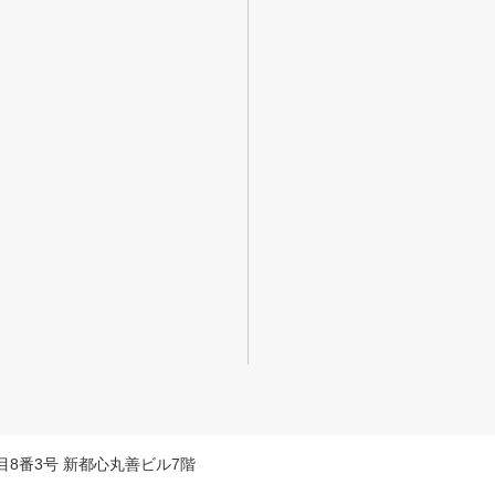
料相談をする
会社概要資料をダウン
丁目8番3号 新都心丸善ビル7階