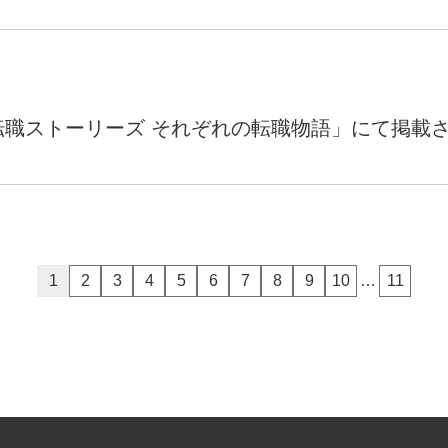
liteが「転職ストーリーズ それぞれの転職物語」にて掲
1
2
3
4
5
6
7
8
9
10
…
11