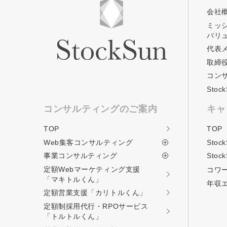
会社
ミッ
バリ
代表
取締
コン
Sto
コンサルティングのご案内
キャ
TOP
TOP
Web集客コンサルティング
Stoc
事業コンサルティング
Stoc
定額Webマーケティング支援
コワ
「マキトルくん」
年収
定額営業支援
「カリトルくん」
定額制採用代行・RPOサービス
「トルトルくん」