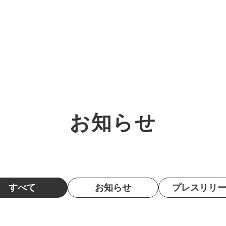
オーダーメイド支援
TO
定
格
お知らせ
BPO支援
コ
定
拡
オリジナルサービス
オンラインサロン
品
定
1
道
StockSun道場
実績
社
営
定
動
すべて
お知らせ
プレスリリ
お役立ち資料
年収エージェント
ク
定
採
エ
料金表
広