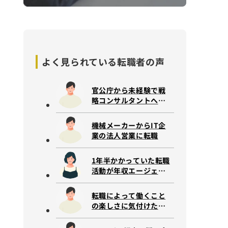
よく見られている
転職者の声
官公庁から未経験で戦
略コンサルタントへ転
職
機械メーカーからIT企
業の法人営業に転職
1年半かかっていた転職
活動が年収エージェン
トに相談して2ヶ月で内
定獲得。
転職によって働くこと
の楽しさに気付けた事
例