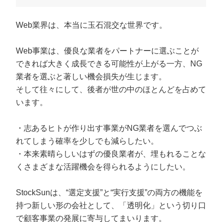
定額制LP制作・改善『最強LP』
エンジニア
ん』
会社概要・役員紹介
採用YouTubeチャンネル構築『トリトル』
広告運用
Web業界は、本当に玉石混交な世界です。
定額LINE運用代行『LINEマキトルくん』
ミッション・ビジョン・バリュー
YouTubeディレクター
Web事業は、優良な業者をパートナーに選ぶことが
できれば大きく成長できる可能性が上がる一方、NG
代表メッセージ（岩野圭佑）
業者を選ぶと著しい機会損失が生じます。
そして往々にして、後者が世の中のほとんどを占めて
業務委託
取締役メッセージ（株本祐己）
います。
認定パートナー
・志あるヒトが作り出す事業がNG業者を選んでつぶ
動画ディレクター
れてしまう確率を少しでも減らしたい。
・本来素晴らしいはずの優良業者が、埋もれることな
営業
くさまざまな活躍機会を得られるようにしたい。
インターン
StockSunは、“選定支援”と“実行支援”の両方の機能を
正社員
持つ新しい形の会社として、「透明化」という切り口
で顧客事業の発展に寄与してまいります。