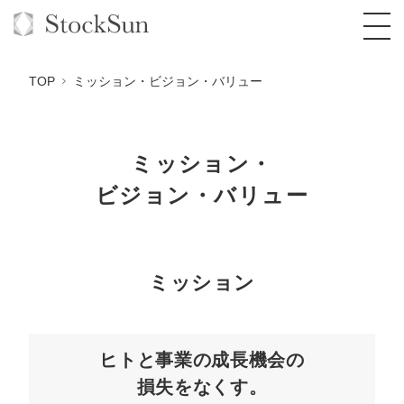
TOP
ミッション・ビジョン・バリュー
ミッション・
オーダーメイド支援
ビジョン・バリュー
BPO支援
TOP
オリジナルサービス
オンラインサロン
コンサルタント一覧
定額制Webマーケティング代行『マキトルく
ん』
ミッション
StockSun道場
実績
品質ガイドライン
格安でAI導入支援『あいのりAI』
定額制営業代行『カリトルくん』
お役立ち資料
年収エージェント
社内コンペ
拡散付1日密着動画制作『まるごと社長』
道場TOP
定額制採用代行・RPO『トルトルくん』
ヒトと事業の成長機会の
料金表
クレーム窓口
1本無料で記事を制作『SEOトライアル』
動画編集
損失をなくす。
営業改善特化の動画制作『動画でカリトルく