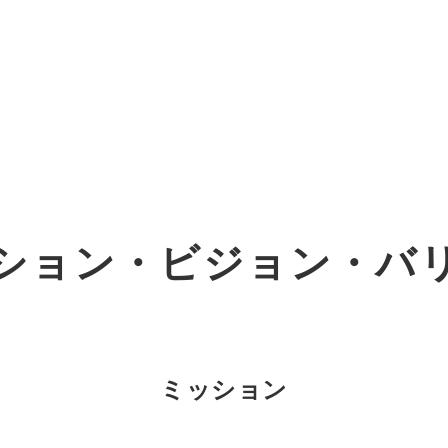
オーダーメイド支援
TO
定
格
BPO支援
コ
定
拡
ション・
ビジョン・バ
オリジナルサービス
オンラインサロン
品
定
1
道
StockSun道場
実績
社
営
定
動
お役立ち資料
年収エージェント
ク
定
採
エ
ミッション
料金表
広