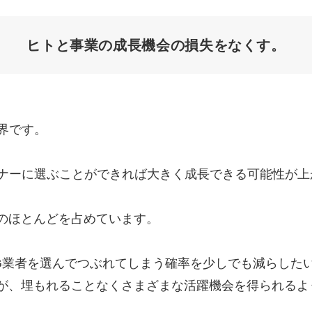
Yo
ヒトと事業の成長機会の
損失をなくす。
会社概要・役員紹介
ミッション・ビジョン・バリュー
代表メッセージ（岩野圭佑）
界です。
業務委託
取締役メッセージ（株本祐己）
トナーに選ぶことができれば大きく成長できる可能性が上
認定パートナー
動画ディレクター
のほとんどを占めています。
営業
G業者を選んでつぶれてしまう確率を少しでも減らした
インターン
が、埋もれることなくさまざまな活躍機会を得られるよ
正社員