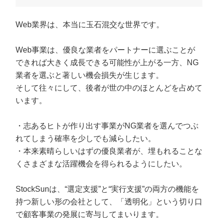
定額制LP制作・改善『最強LP』
エンジニア
ん』
会社概要・役員紹介
採用YouTubeチャンネル構築『トリトル』
広告運用
Web業界は、本当に玉石混交な世界です。
定額LINE運用代行『LINEマキトルくん』
ミッション・ビジョン・バリュー
YouTubeディレクター
Web事業は、優良な業者をパートナーに選ぶことが
できれば大きく成長できる可能性が上がる一方、NG
代表メッセージ（岩野圭佑）
業者を選ぶと著しい機会損失が生じます。
そして往々にして、後者が世の中のほとんどを占めて
業務委託
取締役メッセージ（株本祐己）
います。
認定パートナー
・志あるヒトが作り出す事業がNG業者を選んでつぶ
動画ディレクター
れてしまう確率を少しでも減らしたい。
・本来素晴らしいはずの優良業者が、埋もれることな
営業
くさまざまな活躍機会を得られるようにしたい。
インターン
StockSunは、“選定支援”と“実行支援”の両方の機能を
正社員
持つ新しい形の会社として、「透明化」という切り口
で顧客事業の発展に寄与してまいります。