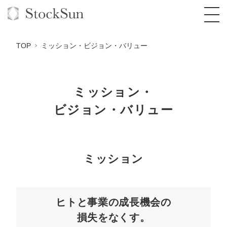
TOP
ミッション・ビジョン・バリュー
ミッション・
オーダーメイド支援
ビジョン・バリュー
BPO支援
TOP
オリジナルサービス
オンラインサロン
コンサルタント一覧
定額制Webマーケティング代行『マキトルく
ん』
ミッション
StockSun道場
実績
品質ガイドライン
格安でAI導入支援『あいのりAI』
定額制営業代行『カリトルくん』
お役立ち資料
年収エージェント
社内コンペ
拡散付1日密着動画制作『まるごと社長』
道場TOP
定額制採用代行・RPO『トルトルくん』
ヒトと事業の成長機会の
料金表
クレーム窓口
1本無料で記事を制作『SEOトライアル』
動画編集
損失をなくす。
営業改善特化の動画制作『動画でカリトルく