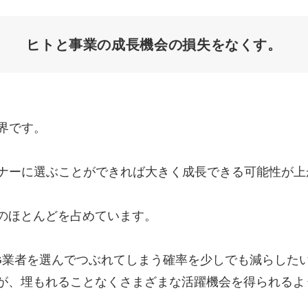
Yo
ヒトと事業の成長機会の
損失をなくす。
会社概要・役員紹介
ミッション・ビジョン・バリュー
代表メッセージ（岩野圭佑）
界です。
業務委託
取締役メッセージ（株本祐己）
トナーに選ぶことができれば大きく成長できる可能性が上
認定パートナー
動画ディレクター
のほとんどを占めています。
営業
G業者を選んでつぶれてしまう確率を少しでも減らした
インターン
が、埋もれることなくさまざまな活躍機会を得られるよ
正社員