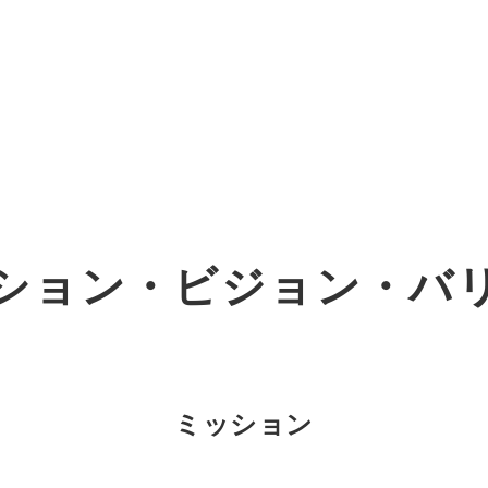
オーダーメイド支援
TO
定
格
BPO支援
コ
定
拡
ション・
ビジョン・バ
オリジナルサービス
オンラインサロン
品
定
1
道
StockSun道場
実績
社
営
定
動
お役立ち資料
年収エージェント
ク
定
採
エ
ミッション
料金表
広