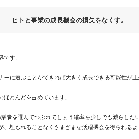
Yo
ヒトと事業の成長機会の
損失をなくす。
会社概要・役員紹介
ミッション・ビジョン・バリュー
代表メッセージ（岩野圭佑）
界です。
業務委託
取締役メッセージ（株本祐己）
トナーに選ぶことができれば大きく成長できる可能性が上
認定パートナー
動画ディレクター
のほとんどを占めています。
営業
G業者を選んでつぶれてしまう確率を少しでも減らした
インターン
が、埋もれることなくさまざまな活躍機会を得られるよ
正社員