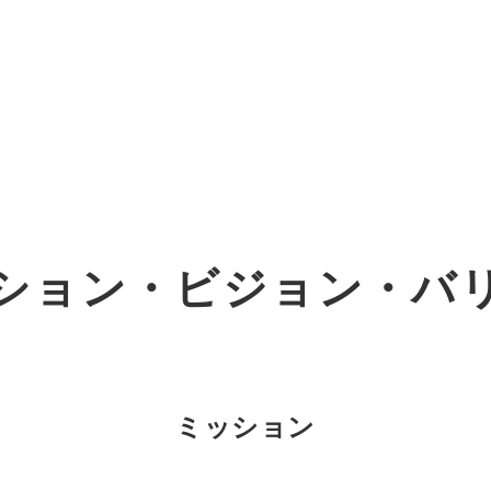
オーダーメイド支援
TO
定
格
BPO支援
コ
定
拡
ション・
ビジョン・バ
オリジナルサービス
オンラインサロン
品
定
1
道
StockSun道場
実績
社
営
定
動
お役立ち資料
年収エージェント
ク
定
採
エ
ミッション
料金表
広