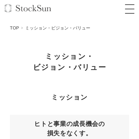
TOP
ミッション・ビジョン・バリュー
ミッション・
オーダーメイド支援
ビジョン・バリュー
BPO支援
TOP
オリジナルサービス
オンラインサロン
コンサルタント一覧
定額制Webマーケティング代行『マキトルく
ん』
ミッション
StockSun道場
実績
品質ガイドライン
格安でAI導入支援『あいのりAI』
定額制営業代行『カリトルくん』
お役立ち資料
年収エージェント
社内コンペ
拡散付1日密着動画制作『まるごと社長』
道場TOP
定額制採用代行・RPO『トルトルくん』
ヒトと事業の成長機会の
料金表
クレーム窓口
1本無料で記事を制作『SEOトライアル』
動画編集
損失をなくす。
営業改善特化の動画制作『動画でカリトルく