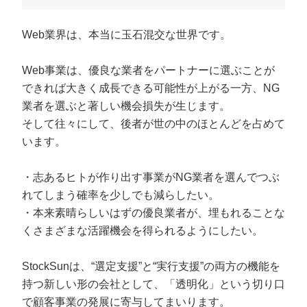
定額制LP制作・改善『最強LP』
エンジニア
ん』
会社概要・役員紹介
採用YouTubeチャンネル構築『トリトル』
広告運用
Web業界は、本当に玉石混交な世界です。
定額LINE運用代行『LINEマキトルくん』
ミッション・ビジョン・バリュー
YouTubeディレクター
Web事業は、優良な業者をパートナーに選ぶことが
できれば大きく成長できる可能性が上がる一方、NG
代表メッセージ（岩野圭佑）
業者を選ぶと著しい機会損失が生じます。
そして往々にして、後者が世の中のほとんどを占めて
業務委託
取締役メッセージ（株本祐己）
います。
認定パートナー
・志あるヒトが作り出す事業がNG業者を選んでつぶ
動画ディレクター
れてしまう確率を少しでも減らしたい。
・本来素晴らしいはずの優良業者が、埋もれることな
営業
くさまざまな活躍機会を得られるようにしたい。
インターン
StockSunは、“選定支援”と“実行支援”の両方の機能を
正社員
持つ新しい形の会社として、「透明化」という切り口
で顧客事業の発展に寄与してまいります。