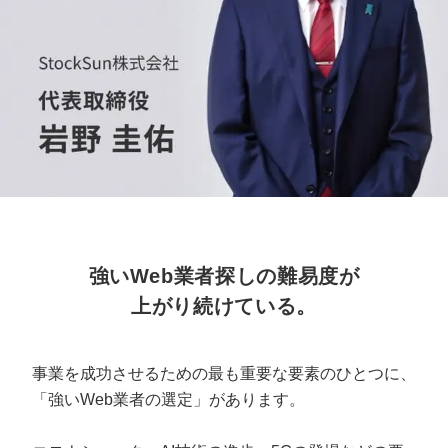
定額制LP制作・改善『最強LP』
エンジニア
ん』
会社概要・役員紹介
採用YouTubeチャンネル構築『トリトル』
広告運用
定額LINE運用代行『LINEマキトルくん』
ミッション・ビジョン・バリュー
YouTubeディレクター
代表メッセージ（岩野圭佑）
業務委託
取締役メッセージ（株本祐己）
認定パートナー
強いWeb業者探しの難易度が
動画ディレクター
上がり続けている。
営業
インターン
事業を成功させるための最も重要な要素のひとつに、
「強いWeb業者の選定」があります。
正社員