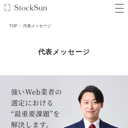
TOP
代表メッセージ
代表メッセージ
オーダーメイド支援
BPO支援
TOP
オリジナルサービス
オンラインサロン
コンサルタント一覧
定額制Webマーケティング代行『マキトルく
ん』
StockSun道場
実績
品質ガイドライン
格安でAI導入支援『あいのりAI』
定額制営業代行『カリトルくん』
お役立ち資料
年収エージェント
社内コンペ
拡散付1日密着動画制作『まるごと社長』
道場TOP
定額制採用代行・RPO『トルトルくん』
料金表
クレーム窓口
1本無料で記事を制作『SEOトライアル』
動画編集
営業改善特化の動画制作『動画でカリトルく