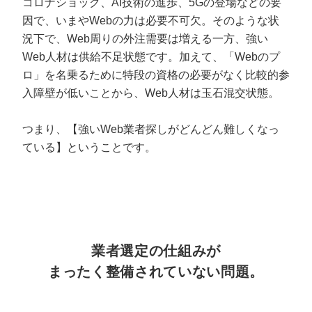
コロナショック、AI技術の進歩、5Gの登場などの要
マーケマネージャー
因で、いまやWebの力は必要不可欠。そのような状
カスタマーサクセスマネージャー
況下で、Web周りの外注需要は増える一方、強い
Web人材は供給不足状態です。加えて、「Webのプ
常勤監査役
ロ」を名乗るために特段の資格の必要がなく比較的参
入障壁が低いことから、Web人材は玉石混交状態。
内部監査室長
つまり、【強いWeb業者探しがどんどん難しくなっ
募集要項一覧
ている】ということです。
業者選定の仕組みが
まったく整備されていない問題。