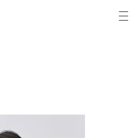
P
額制Webマーケティング代行『マキトルくん』
安でAI導入支援『あいのりAI』
ンサルタント一覧
額制営業代行『カリトルくん』
散付1日密着動画制作『まるごと社長』
質ガイドライン
額制採用代行・RPO『トルトルくん』
本無料で記事を制作『SEOトライアル』
場TOP
内コンペ
業改善特化の動画制作『動画でカリトルくん』
額制LP制作・改善『最強LP』
画編集
レーム窓口
額LINE運用代行『LINEマキトルくん』
用YouTubeチャンネル構築『トリトル』
ンジニア
告運用