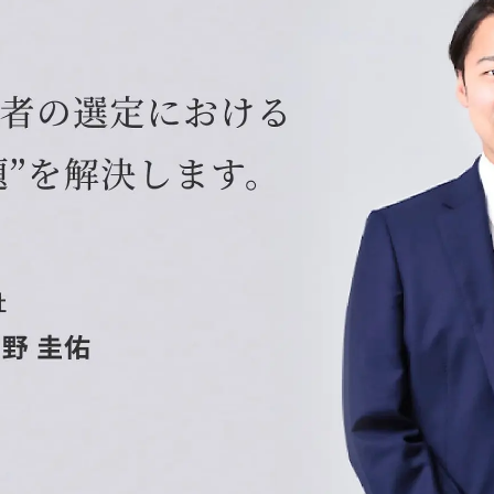
Yo
会社概要・役員紹介
ミッション・ビジョン・バリュー
代表メッセージ（岩野圭佑）
業務委託
取締役メッセージ（株本祐己）
認定パートナー
動画ディレクター
営業
インターン
正社員