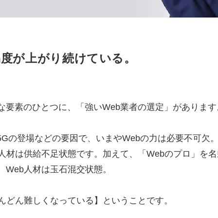
マーケマネージャー
カスタマーサクセスマネージャー
易度が
上がり続けている。
常勤監査役
内部監査室長
募集要項一覧
な要素のひとつに、「強いWeb業者の選定」があります
5Gの登場などの要因で、いまやWebの力は必要不可欠
b人材は供給不足状態です。加えて、「Webのプロ」を
、Web人材は玉石混交状態。
どんどん難しくなっている】ということです。