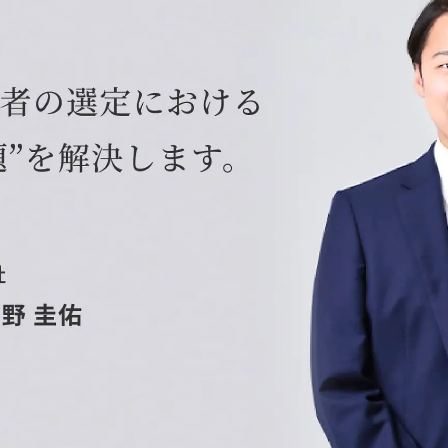
Yo
会社概要・役員紹介
ミッション・ビジョン・バリュー
代表メッセージ（岩野圭佑）
業務委託
取締役メッセージ（株本祐己）
認定パートナー
動画ディレクター
営業
インターン
正社員