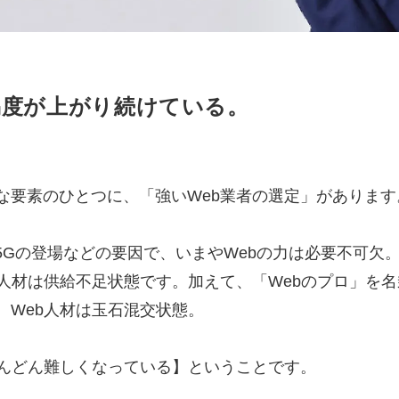
マーケマネージャー
カスタマーサクセスマネージャー
易度が
上がり続けている。
常勤監査役
内部監査室長
募集要項一覧
な要素のひとつに、「強いWeb業者の選定」があります
5Gの登場などの要因で、いまやWebの力は必要不可欠
b人材は供給不足状態です。加えて、「Webのプロ」を
、Web人材は玉石混交状態。
どんどん難しくなっている】ということです。