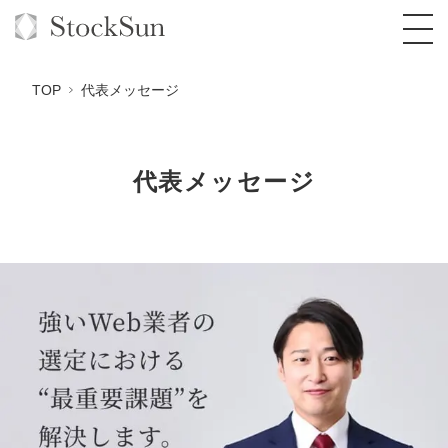
TOP
代表メッセージ
代表メッセージ
オーダーメイド支援
BPO支援
TOP
オリジナルサービス
オンラインサロン
コンサルタント一覧
定額制Webマーケティング代行『マキトルく
ん』
StockSun道場
実績
品質ガイドライン
格安でAI導入支援『あいのりAI』
定額制営業代行『カリトルくん』
お役立ち資料
年収エージェント
社内コンペ
拡散付1日密着動画制作『まるごと社長』
道場TOP
定額制採用代行・RPO『トルトルくん』
料金表
クレーム窓口
1本無料で記事を制作『SEOトライアル』
動画編集
営業改善特化の動画制作『動画でカリトルく