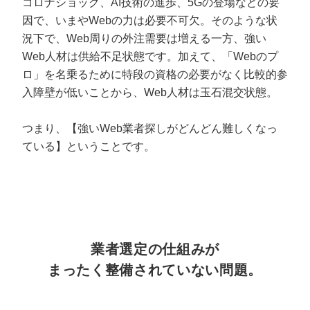
コロナショック、AI技術の進歩、5Gの登場などの要
マーケマネージャー
因で、いまやWebの力は必要不可欠。そのような状
カスタマーサクセスマネージャー
況下で、Web周りの外注需要は増える一方、強い
Web人材は供給不足状態です。加えて、「Webのプ
常勤監査役
ロ」を名乗るために特段の資格の必要がなく比較的参
入障壁が低いことから、Web人材は玉石混交状態。
内部監査室長
つまり、【強いWeb業者探しがどんどん難しくなっ
募集要項一覧
ている】ということです。
業者選定の仕組みが
まったく整備されていない問題。