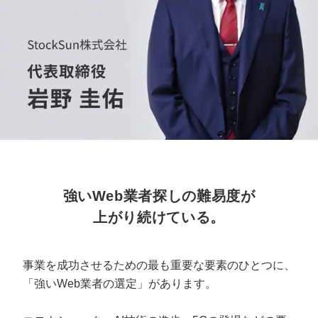
定額制LP制作・改善『最強LP』
エンジニア
ん』
会社概要・役員紹介
採用YouTubeチャンネル構築『トリトル』
広告運用
定額LINE運用代行『LINEマキトルくん』
ミッション・ビジョン・バリュー
YouTubeディレクター
代表メッセージ（岩野圭佑）
業務委託
取締役メッセージ（株本祐己）
認定パートナー
強いWeb業者探しの難易度が
動画ディレクター
上がり続けている。
営業
インターン
事業を成功させるための最も重要な要素のひとつに、
「強いWeb業者の選定」があります。
正社員