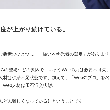
マーケマネージャー
カスタマーサクセスマネージャー
易度が
上がり続けている。
常勤監査役
内部監査室長
募集要項一覧
な要素のひとつに、「強いWeb業者の選定」があります
5Gの登場などの要因で、いまやWebの力は必要不可欠
b人材は供給不足状態です。加えて、「Webのプロ」を
、Web人材は玉石混交状態。
どんどん難しくなっている】ということです。