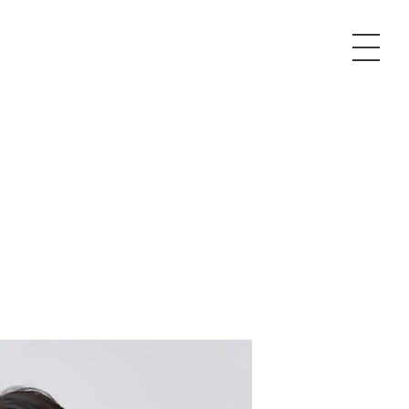
P
額制Webマーケティング代行『マキトルくん』
安でAI導入支援『あいのりAI』
ンサルタント一覧
額制営業代行『カリトルくん』
散付1日密着動画制作『まるごと社長』
質ガイドライン
額制採用代行・RPO『トルトルくん』
本無料で記事を制作『SEOトライアル』
場TOP
内コンペ
業改善特化の動画制作『動画でカリトルくん』
額制LP制作・改善『最強LP』
画編集
レーム窓口
額LINE運用代行『LINEマキトルくん』
用YouTubeチャンネル構築『トリトル』
ンジニア
告運用