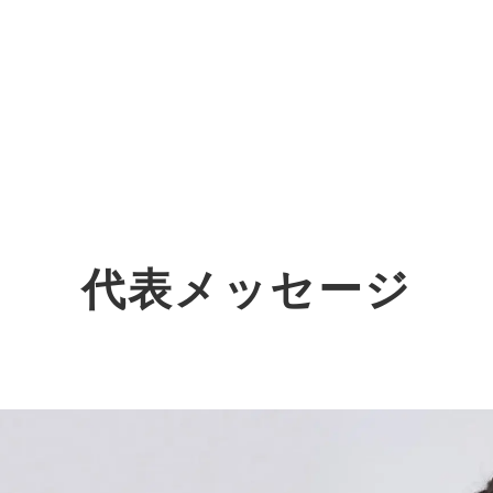
オーダーメイド支援
TO
定
格
BPO支援
コ
定
拡
代表メッセージ
オリジナルサービス
オンラインサロン
品
定
1
道
StockSun道場
実績
社
営
定
動
お役立ち資料
年収エージェント
ク
定
採
エ
料金表
広