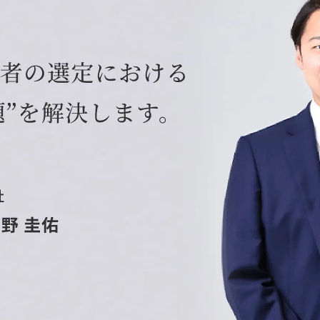
Yo
会社概要・役員紹介
ミッション・ビジョン・バリュー
代表メッセージ（岩野圭佑）
業務委託
取締役メッセージ（株本祐己）
認定パートナー
動画ディレクター
営業
インターン
正社員