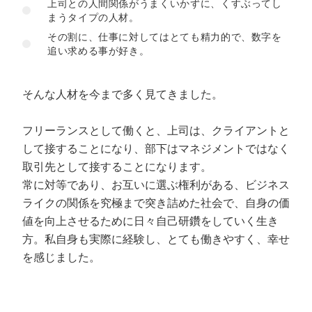
上司との人間関係がうまくいかずに、くすぶってし
マーケマネージャー
まうタイプの人材。
カスタマーサクセスマネージャー
その割に、仕事に対してはとても精力的で、数字を
追い求める事が好き。
常勤監査役
そんな人材を今まで多く見てきました。
内部監査室長
募集要項一覧
フリーランスとして働くと、上司は、クライアントと
して接することになり、部下はマネジメントではなく
取引先として接することになります。
常に対等であり、お互いに選ぶ権利がある、ビジネス
ライクの関係を究極まで突き詰めた社会で、自身の価
値を向上させるために日々自己研鑽をしていく生き
方。私自身も実際に経験し、とても働きやすく、幸せ
を感じました。