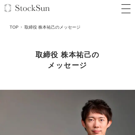
TOP
取締役 株本祐己のメッセージ
取締役 株本祐己の
オーダーメイド支援
メッセージ
BPO支援
TOP
オリジナルサービス
オンラインサロン
コンサルタント一覧
定額制Webマーケティング代行『マキトルく
ん』
StockSun道場
実績
品質ガイドライン
格安でAI導入支援『あいのりAI』
定額制営業代行『カリトルくん』
お役立ち資料
年収エージェント
社内コンペ
拡散付1日密着動画制作『まるごと社長』
道場TOP
定額制採用代行・RPO『トルトルくん』
料金表
クレーム窓口
1本無料で記事を制作『SEOトライアル』
動画編集
営業改善特化の動画制作『動画でカリトルく