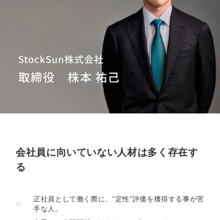
定額制LP制作・改善『最強LP』
エンジニア
ん』
会社概要・役員紹介
採用YouTubeチャンネル構築『トリトル』
広告運用
定額LINE運用代行『LINEマキトルくん』
ミッション・ビジョン・バリュー
YouTubeディレクター
代表メッセージ（岩野圭佑）
業務委託
取締役メッセージ（株本祐己）
認定パートナー
動画ディレクター
会社員に向いていない人材は多く存在す
営業
る
インターン
正社員として働く際に、“定性”評価を獲得する事が苦
正社員
手な人。