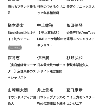
マーケマネージャー
売れるブランド作る
行列のできるクリニ
美容クリニック名人
カスタマーサクセスマネージャー
君
ック集客相談所
常勤監査役
楢本浩太
中上雄翔
飯田健登
StockSunのNo.1サ
【 売上直結型 】
企業専門のYouTube
内部監査室長
イト制作チーム
LINEマーケ領域のゼ
運用スペシャリスト
募集要項一覧
ネラリスト
2023
No.2
舘将志
伊神潤
杉野弘和
【実店舗経営マーケ
日本最大級のポータ
新規事業請負人
ター】店舗集客のス
ルサイト運営集団
ペシャリスト
山崎翔太朗
井上貴裕
藍口康希
オウンドメディア請
日本トップクラスの
コミュ力モンスター
負人
Web広告集団を統括
エンジニア