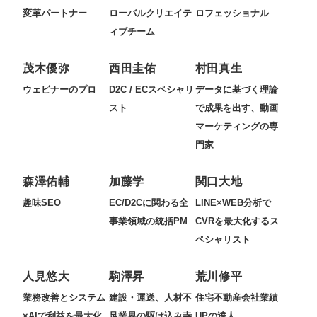
変革パートナー
ローバルクリエイテ
ロフェッショナル
ィブチーム
茂木優弥
西田圭佑
村田真生
ウェビナーのプロ
D2C / ECスペシャリ
データに基づく理論
スト
で成果を出す、動画
マーケティングの専
門家
森澤佑輔
加藤学
関口大地
趣味SEO
EC/D2Cに関わる全
LINE×WEB分析で
事業領域の統括PM
CVRを最大化するス
ペシャリスト
人見悠大
駒澤昇
荒川修平
業務改善とシステム
建設・運送、人材不
住宅不動産会社業績
×AIで利益を最大化
足業界の駆け込み寺
UPの達人