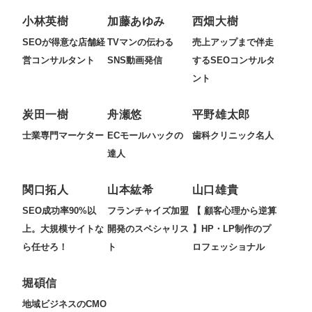
小林英樹
加藤あゆみ
西畑大樹
SEOが得意な店舗経
TVマンの伝わる
売上アップまで伴走
営コンサルタント
SNS動画発信
するSEOコンサルタ
ント
炭田一樹
舟瀬悠
平野雄太郎
士業専門マーケター
ECモールハックの
歯科クリニック名人
達人
関口拓人
山本紘希
山口雄貴
SEO成功率90%以
フランチャイズ加盟
【 顧客心理から逆算
上。大規模サイトな
開発のスペシャリス
】HP・LP制作のプ
ら任せろ！
ト
ロフェッショナル
堀碩信
地域ビジネスのCMO