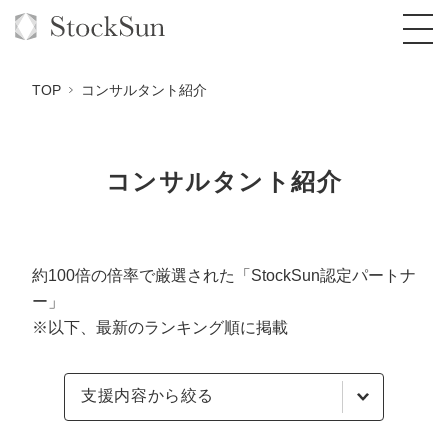
TOP
コンサルタント紹介
コンサルタント紹介
オーダーメイド支援
BPO支援
TOP
オリジナルサービス
オンラインサロン
コンサルタント一覧
定額制Webマーケティング代行『マキトルく
約100倍の倍率で厳選された「StockSun認定パートナ
ん』
ー」
StockSun道場
実績
品質ガイドライン
格安でAI導入支援『あいのりAI』
※以下、最新のランキング順に掲載
定額制営業代行『カリトルくん』
お役立ち資料
年収エージェント
社内コンペ
拡散付1日密着動画制作『まるごと社長』
道場TOP
定額制採用代行・RPO『トルトルくん』
支援内容から絞る
料金表
クレーム窓口
1本無料で記事を制作『SEOトライアル』
動画編集
営業改善特化の動画制作『動画でカリトルく