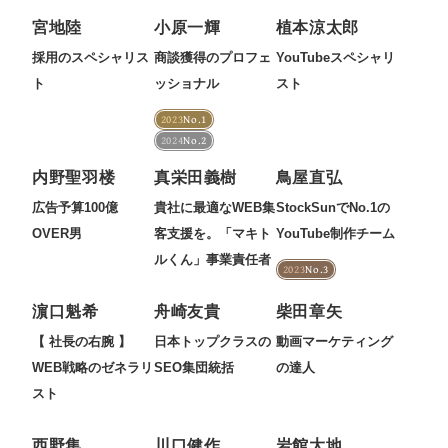
定額制LP制作・改善『最強LP』
エンジニア
ん』
宮地陸
小原一輝
植本涼太郎
会社概要・役員紹介
採用YouTubeチャンネル構築『トリトル』
広告運用
定額LINE運用代行『LINEマキトルくん』
採用のスペシャリス
商談獲得のプロフェ
YouTubeスペシャリ
ト
ッショナル
スト
ミッション・ビジョン・バリュー
YouTubeディレクター
2023
No.1
代表メッセージ（岩野圭佑）
2024
No.2
内野聖羽楼
真栄田義樹
鳥屋直弘
業務委託
取締役メッセージ（株本祐己）
広告予算100億
貴社に最適なWEB集
StockSunでNo.1の
認定パートナー
OVER男
客支援を。「マキト
YouTube制作チーム
ルくん」事業責任者
2023
No.3
動画ディレクター
濵口魁希
舟崎友貴
柴田章矢
営業
【 社長の右腕 】
日本トップクラスの
動画マーケティング
インターン
WEB戦略のゼネラリ
SEO集団統括
の達人
スト
正社員
西野集
川口健作
岩館大地