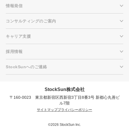
情報発信
コンサルティングのご案内
キャリア支援
採用情報
StockSunへのご連絡
StockSun株式会社
〒160-0023 東京都新宿区西新宿3丁目8番3号 新都心丸善ビ
会社概要資料をダウンロー
プロに無料相談をする
ドする
ル7階
サイトマップ
プライバシーポリシー
StockSun株式会社
〒160-0023 東京都新宿区西新宿3丁目8番3号 新
都心丸善ビル7階
©2026 StockSun Inc.