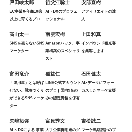
戸田峻太郎
祖父江聡士
安部直樹
EC事業を年商10億
AI・DXのプロフェ
アフィリエイトの達
以上に育てるプロ
ッショナル
人
高山太一
南雲宏樹
上田和真
SNSを売らないSNS
Amazonハック、事
インバウンド観光客
マーケター
業構築のスペシャリ
を集客します
スト
富田竜介
稲益仁
石田健太
「運用屋」とは呼ば
LINE公式アカウント
AI×データにフォー
せない。戦略づくり
のプロ | 国内9名の
カスしたマーケ支援
ができるSNSマーケ
みの認定資格を保有
ター
矢嶋拓弥
宮原秀文
吉松誠二
AI × DXによる 事業
大手企業御用達のグ
マーケ戦略設計のプ