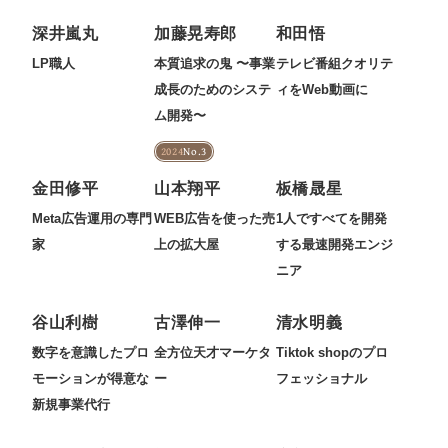
深井嵐丸
加藤晃寿郎
和田悟
LP職人
本質追求の鬼 〜事業
テレビ番組クオリテ
成長のためのシステ
ィをWeb動画に
ム開発〜
2024
No.3
金田修平
山本翔平
板橋晟星
Meta広告運用の専門
WEB広告を使った売
1人ですべてを開発
家
上の拡大屋
する最速開発エンジ
ニア
谷山利樹
古澤伸一
清水明義
数字を意識したプロ
全方位天才マーケタ
Tiktok shopのプロ
モーションが得意な
ー
フェッショナル
新規事業代行