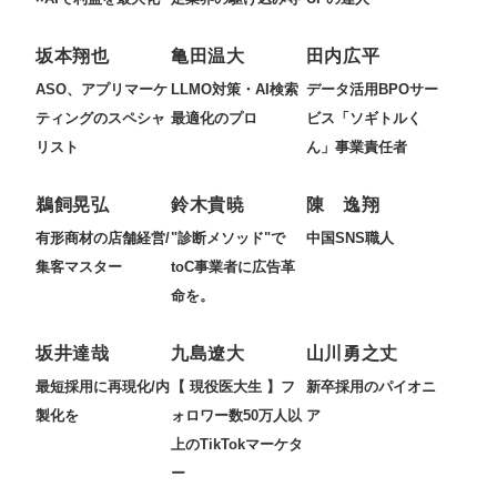
坂本翔也
亀田温大
田内広平
ASO、アプリマーケ
LLMO対策・AI検索
データ活用BPOサー
ティングのスペシャ
最適化のプロ
ビス「ソギトルく
リスト
ん」事業責任者
鵜飼晃弘
鈴木貴暁
陳 逸翔
有形商材の店舗経営/
"診断メソッド"で
中国SNS職人
集客マスター
toC事業者に広告革
命を。
坂井達哉
九島遼大
山川勇之丈
最短採用に再現化/内
【 現役医大生 】フ
新卒採用のパイオニ
製化を
ォロワー数50万人以
ア
上のTikTokマーケタ
ー