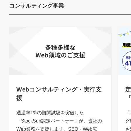
コンサルティング事業
Webコンサルティング・実行支
定
援
通過率1%の難関試験を突破した
「
「StockSun認定パートナー」が、貴社の
グ
Web業務を支援します。SEO・Web広
も