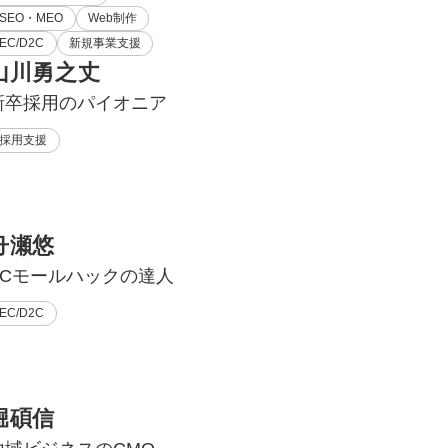
SEO・MEO
Web制作
EC/D2C
新規事業支援
山川勇之丈
新卒採用のパイオニア
採用支援
舟瀬悠
ECモールハックの達人
EC/D2C
堀碩信