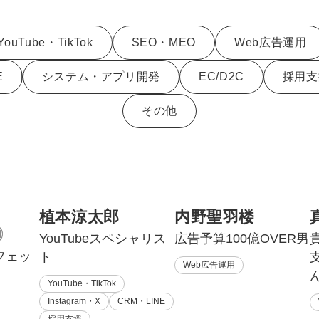
Yo
YouTube・TikTok
SEO・MEO
Web広告運用
会社概要・役員紹介
E
システム・アプリ開発
EC/D2C
採用支
ミッション・ビジョン・バリュー
その他
代表メッセージ（岩野圭佑）
業務委託
取締役メッセージ（株本祐己）
認定パートナー
動画ディレクター
植本涼太郎
内野聖羽楼
YouTubeスペシャリス
広告予算100億OVER男
営業
フェッ
ト
Web広告運用
インターン
YouTube・TikTok
Instagram・X
CRM・LINE
正社員