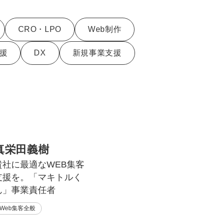
uTubeディレクター
CRO・LPO
Web制作
援
DX
新規事業支援
真栄田義樹
貴社に最適なWEB集客
支援を。「マキトルく
ん」事業責任者
Web集客全般