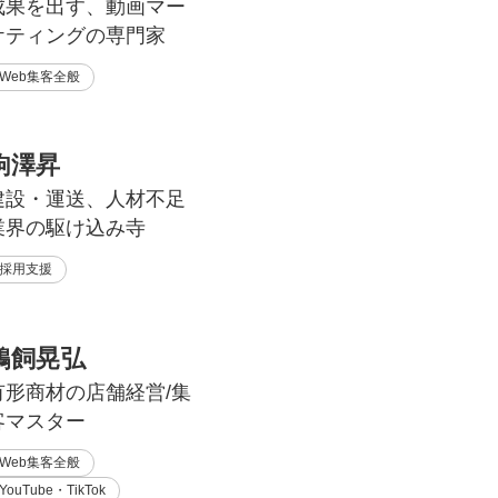
成果を出す、動画マー
ケティングの専門家
Web集客全般
駒澤昇
建設・運送、人材不足
業界の駆け込み寺
採用支援
鵜飼晃弘
有形商材の店舗経営/集
客マスター
Web集客全般
YouTube・TikTok