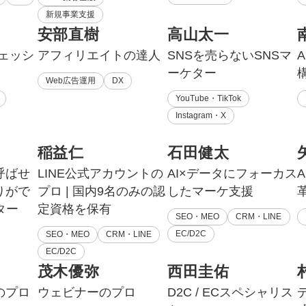
新規事業支援
安部直樹
高山太一
フェッシ
アフィリエイトの達人
SNSを売らないSNSマ
ーケター
Web広告運用
DX
YouTube・TikTok
Instagram・X
稲益仁
石田健太
呼ばせ
LINE公式アカウントの
AI×データにフォーカス
A
りがで
プロ | 国内9名のみの認
したマーケ支援
ター
定資格を保有
SEO・MEO
CRM・LINE
EC/D2C
SEO・MEO
CRM・LINE
EC/D2C
茂木優弥
西田圭佑
のプロ
ウェビナーのプロ
D2C / ECスペシャリス