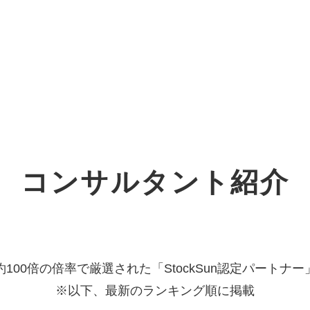
オーダーメイド支援
TO
定
格
BPO支援
コ
定
拡
コンサルタント紹介
オリジナルサービス
オンラインサロン
品
定
1
道
StockSun道場
実績
社
営
定
動
お役立ち資料
年収エージェント
ク
定
採
エ
約100倍の倍率で厳選された「StockSun認定パートナー
※以下、最新のランキング順に掲載
料金表
広