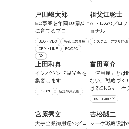
戸田峻太郎
祖父江聡士
EC事業を年商10億以上
AI・DXのプロ
に育てるプロ
ョナル
SEO・MEO
Web広告運用
システム・アプリ開発
CRM・LINE
EC/D2C
DX
上田和真
富田竜介
インバウンド観光客を
「運用屋」とは
集客します
ない。戦略づく
きるSNSマーケ
EC/D2C
新規事業支援
Instagram・X
宮原秀文
吉松誠二
大手企業御用達のグロ
マーケ戦略設計