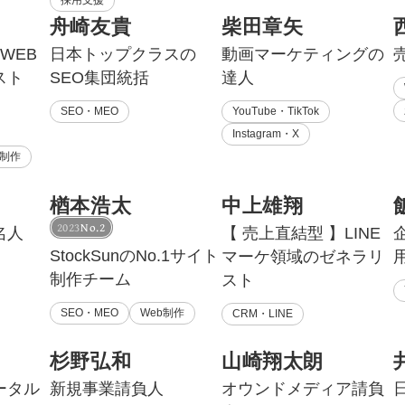
採用支援
舟崎友貴
柴田章矢
マーケマネージャー
WEB
日本トップクラスの
動画マーケティングの
カスタマーサクセスマネージャー
スト
SEO集団統括
達人
常勤監査役
SEO・MEO
YouTube・TikTok
Instagram・X
内部監査室長
b制作
募集要項一覧
楢本浩太
中上雄翔
2023
No.2
名人
【 売上直結型 】LINE
StockSunのNo.1サイト
マーケ領域のゼネラリ
制作チーム
スト
SEO・MEO
Web制作
CRM・LINE
杉野弘和
山崎翔太朗
ータル
新規事業請負人
オウンドメディア請負