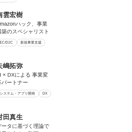
南雲宏樹
Amazonハック、事業
構築のスペシャリスト
EC/D2C
新規事業支援
矢嶋拓弥
I × DXによる 事業変
革パートナー
システム・アプリ開発
DX
村田真生
データに基づく理論で