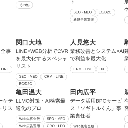
ト
その他
SEO・MEO
EC/D2C
新規事業支援
関口大地
人見悠大
る全事
LINE×WEB分析でCVR
業務改善とシステム×AI
を最大化するスペシャ
で利益を最大化
リスト
LINE
CRM・LINE
DX
SEO・MEO
CRM・LINE
EC/D2C
亀田温大
田内広平
ーケテ
LLMO対策・AI検索最
データ活用BPOサービ
ャリス
適化のプロ
ス「ソギトルくん」事
業責任者
Web集客全般
SEO・MEO
Web広告運用
CRO・LPO
Web集客全般