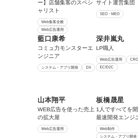
ー】店舗集客のスペシ
サイト運営集団
ャリスト
SEO・MEO
Web集客全般
Web広告運用
藍口康希
深井嵐丸
コミュ力モンスターエ
LP職人
ンジニア
Web広告運用
CR
EC/D2C
システム・アプリ開発
DX
山本翔平
板橋晟星
WEB広告を使った売上
1人ですべてを
の拡大屋
最速開発エンジ
Web広告運用
Web制作
システム・アプリ開発