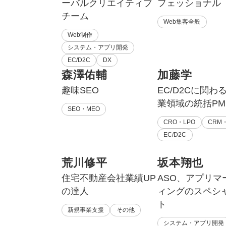
ーバルクリエイティブ
フェッショナル
チーム
Web集客全般
Web制作
システム・アプリ開発
EC/D2C
DX
森澤佑輔
加藤学
趣味SEO
EC/D2Cに関わ
業領域の統括PM
SEO・MEO
CRO・LPO
CRM・
EC/D2C
荒川修平
坂本翔也
住宅不動産会社業績UP
ASO、アプリマ
の達人
ィングのスペシ
ト
新規事業支援
その他
システム・アプリ開発