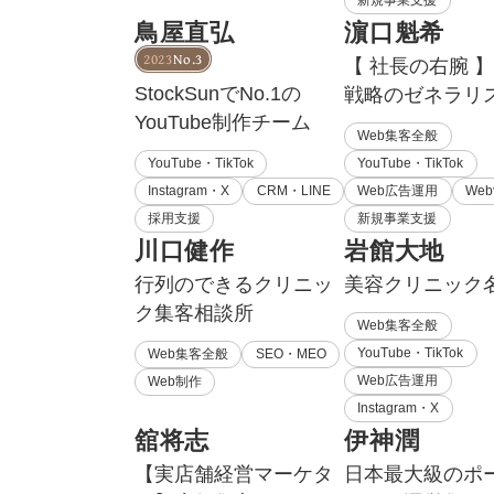
新規事業支援
鳥屋直弘
濵口魁希
2023
No.3
【 社長の右腕 】
StockSunでNo.1の
戦略のゼネラリ
YouTube制作チーム
Web集客全般
YouTube・TikTok
YouTube・TikTok
Instagram・X
CRM・LINE
Web広告運用
We
採用支援
新規事業支援
川口健作
岩館大地
行列のできるクリニッ
美容クリニック
ク集客相談所
Web集客全般
YouTube・TikTok
Web集客全般
SEO・MEO
Web広告運用
Web制作
Instagram・X
舘将志
伊神潤
【実店舗経営マーケタ
日本最大級のポ