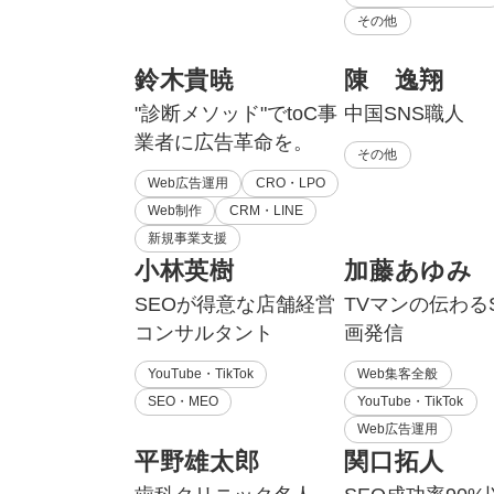
その他
鈴木貴暁
陳 逸翔
"診断メソッド"でtoC事
中国SNS職人
業者に広告革命を。
その他
Web広告運用
CRO・LPO
Web制作
CRM・LINE
新規事業支援
小林英樹
加藤あゆみ
SEOが得意な店舗経営
TVマンの伝わる
コンサルタント
画発信
YouTube・TikTok
Web集客全般
SEO・MEO
YouTube・TikTok
Web広告運用
平野雄太郎
関口拓人