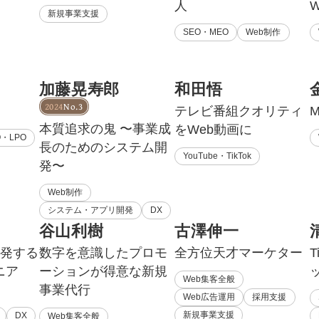
人
新規事業支援
SEO・MEO
Web制作
加藤晃寿郎
和田悟
2024
No.3
テレビ番組クオリティ
本質追求の鬼 〜事業成
をWeb動画に
O・LPO
長のためのシステム開
YouTube・TikTok
発〜
Web制作
システム・アプリ開発
DX
谷山利樹
古澤伸一
開発する
数字を意識したプロモ
全方位天才マーケター
T
ニア
ーションが得意な新規
Web集客全般
事業代行
Web広告運用
採用支援
新規事業支援
DX
Web集客全般