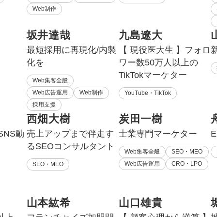
Web制作
坂井達哉
九島遼大
最短採用に再現化/内製
【 現役医大生 】フォロ
化を
ワー数50万人以上の
TikTokマーケター
Web集客全般
Web広告運用
Web制作
YouTube・TikTok
採用支援
西畑大樹
炭田一樹
SNS動
売上アップまで伴走す
士業専門マーケター
るSEOコンサルタント
Web集客全般
SEO・MEO
Web広告運用
CRO・LPO
SEO・MEO
山本紘希
山口雄貴