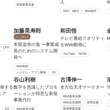
人
新規事業支援
SEO・MEO
Web制作
加藤晃寿郎
和田悟
2024
No.3
テレビ番組クオリティ
本質追求の鬼 〜事業成
をWeb動画に
O・LPO
長のためのシステム開
YouTube・TikTok
発〜
Web制作
システム・アプリ開発
DX
谷山利樹
古澤伸一
開発する
数字を意識したプロモ
全方位天才マーケター
T
ニア
ーションが得意な新規
Web集客全般
事業代行
Web広告運用
採用支援
新規事業支援
DX
Web集客全般