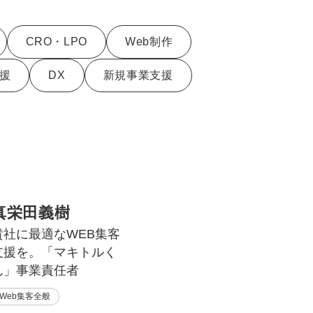
uTubeディレクター
CRO・LPO
Web制作
援
DX
新規事業支援
真栄田義樹
貴社に最適なWEB集客
支援を。「マキトルく
ん」事業責任者
Web集客全般