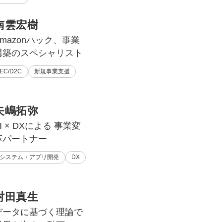
南雲宏樹
Amazonハック、事業
構築のスペシャリスト
EC/D2C
新規事業支援
矢嶋拓弥
I × DXによる 事業変
革パートナー
システム・アプリ開発
DX
村田真生
データに基づく理論で