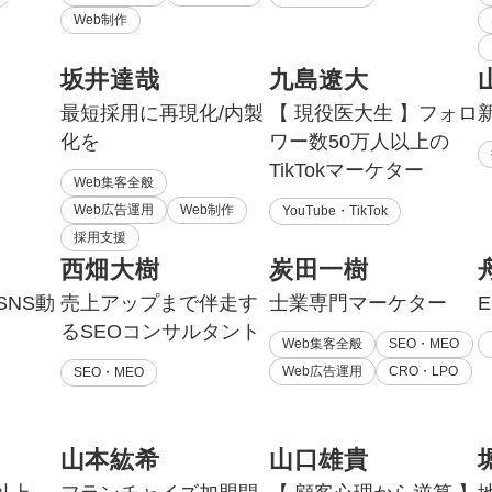
Web制作
坂井達哉
九島遼大
最短採用に再現化/内製
【 現役医大生 】フォロ
化を
ワー数50万人以上の
TikTokマーケター
Web集客全般
Web広告運用
Web制作
YouTube・TikTok
採用支援
西畑大樹
炭田一樹
SNS動
売上アップまで伴走す
士業専門マーケター
るSEOコンサルタント
Web集客全般
SEO・MEO
Web広告運用
CRO・LPO
SEO・MEO
山本紘希
山口雄貴