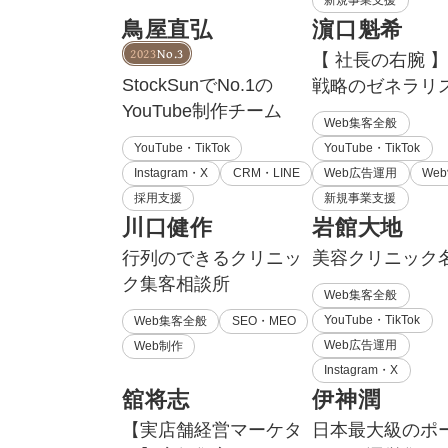
新規事業支援
鳥屋直弘
濵口魁希
2023
No.3
【 社長の右腕 】
StockSunでNo.1の
戦略のゼネラリ
YouTube制作チーム
Web集客全般
YouTube・TikTok
YouTube・TikTok
Instagram・X
CRM・LINE
Web広告運用
We
採用支援
新規事業支援
川口健作
岩館大地
行列のできるクリニッ
美容クリニック
ク集客相談所
Web集客全般
YouTube・TikTok
Web集客全般
SEO・MEO
Web広告運用
Web制作
Instagram・X
舘将志
伊神潤
【実店舗経営マーケタ
日本最大級のポ