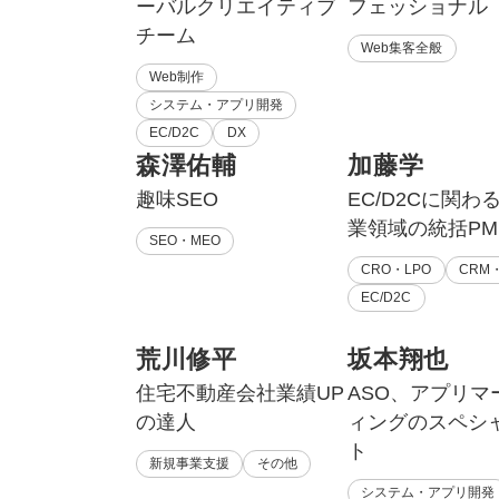
ーバルクリエイティブ
フェッショナル
チーム
Web集客全般
Web制作
システム・アプリ開発
EC/D2C
DX
森澤佑輔
加藤学
趣味SEO
EC/D2Cに関わ
業領域の統括PM
SEO・MEO
CRO・LPO
CRM・
EC/D2C
荒川修平
坂本翔也
住宅不動産会社業績UP
ASO、アプリマ
の達人
ィングのスペシ
ト
新規事業支援
その他
システム・アプリ開発