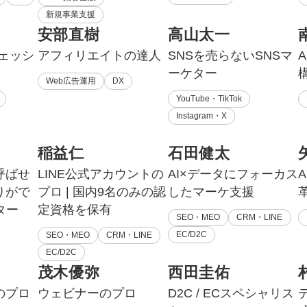
新規事業支援
安部直樹
高山太一
フェッシ
アフィリエイトの達人
SNSを売らないSNSマ
ーケター
Web広告運用
DX
YouTube・TikTok
Instagram・X
稲益仁
石田健太
呼ばせ
LINE公式アカウントの
AI×データにフォーカス
A
りがで
プロ | 国内9名のみの認
したマーケ支援
ター
定資格を保有
SEO・MEO
CRM・LINE
EC/D2C
SEO・MEO
CRM・LINE
EC/D2C
茂木優弥
西田圭佑
のプロ
ウェビナーのプロ
D2C / ECスペシャリス