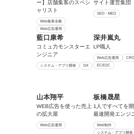
ー】店舗集客のスペシ
サイト運営集団
ャリスト
SEO・MEO
Web集客全般
Web広告運用
藍口康希
深井嵐丸
コミュ力モンスターエ
LP職人
ンジニア
Web広告運用
CR
EC/D2C
システム・アプリ開発
DX
山本翔平
板橋晟星
WEB広告を使った売上
1人ですべてを
の拡大屋
最速開発エンジ
Web広告運用
Web制作
システム・アプリ開発