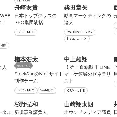
採用支援
舟崎友貴
柴田章矢
マーケマネージャー
WEB
日本トップクラスの
動画マーケティングの
カスタマーサクセスマネージャー
スト
SEO集団統括
達人
常勤監査役
SEO・MEO
YouTube・TikTok
Instagram・X
内部監査室長
b制作
募集要項一覧
楢本浩太
中上雄翔
2023
No.2
名人
【 売上直結型 】LINE
StockSunのNo.1サイト
マーケ領域のゼネラリ
制作チーム
スト
SEO・MEO
Web制作
CRM・LINE
杉野弘和
山崎翔太朗
ータル
新規事業請負人
オウンドメディア請負