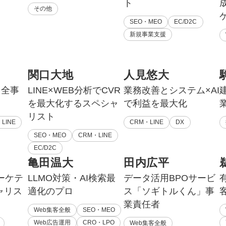
ト
その他
SEO・MEO
EC/D2C
新規事業支援
関口大地
人見悠大
る全事
LINE×WEB分析でCVR
業務改善とシステム×AI
を最大化するスペシャ
で利益を最大化
リスト
LINE
CRM・LINE
DX
SEO・MEO
CRM・LINE
EC/D2C
亀田温大
田内広平
ーケテ
LLMO対策・AI検索最
データ活用BPOサービ
ャリス
適化のプロ
ス「ソギトルくん」事
業責任者
Web集客全般
SEO・MEO
Web広告運用
CRO・LPO
Web集客全般