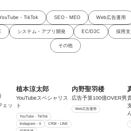
Yo
YouTube・TikTok
SEO・MEO
Web広告運用
会社概要・役員紹介
E
システム・アプリ開発
EC/D2C
採用支
ミッション・ビジョン・バリュー
その他
代表メッセージ（岩野圭佑）
業務委託
取締役メッセージ（株本祐己）
認定パートナー
動画ディレクター
植本涼太郎
内野聖羽楼
YouTubeスペシャリス
広告予算100億OVER男
営業
フェッ
ト
Web広告運用
インターン
YouTube・TikTok
Instagram・X
CRM・LINE
正社員