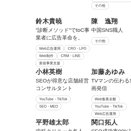
その他
鈴木貴暁
陳 逸翔
"診断メソッド"でtoC事
中国SNS職人
業者に広告革命を。
その他
Web広告運用
CRO・LPO
Web制作
CRM・LINE
新規事業支援
小林英樹
加藤あゆみ
SEOが得意な店舗経営
TVマンの伝わる
コンサルタント
画発信
YouTube・TikTok
Web集客全般
SEO・MEO
YouTube・TikTok
Web広告運用
平野雄太郎
関口拓人