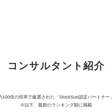
オーダーメイド支援
TO
定
格
BPO支援
コ
定
拡
コンサルタント紹介
オリジナルサービス
オンラインサロン
品
定
1
道
StockSun道場
実績
社
営
定
動
お役立ち資料
年収エージェント
ク
定
採
エ
約100倍の倍率で厳選された「StockSun認定パートナー
※以下、最新のランキング順に掲載
料金表
広