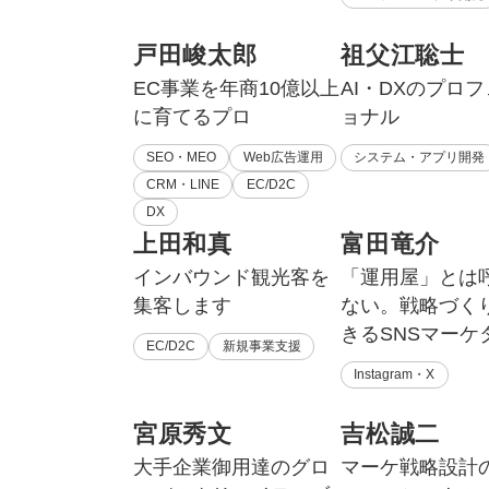
戸田峻太郎
祖父江聡士
EC事業を年商10億以上
AI・DXのプロ
に育てるプロ
ョナル
SEO・MEO
Web広告運用
システム・アプリ開発
CRM・LINE
EC/D2C
DX
上田和真
富田竜介
インバウンド観光客を
「運用屋」とは
集客します
ない。戦略づく
きるSNSマーケ
EC/D2C
新規事業支援
Instagram・X
宮原秀文
吉松誠二
大手企業御用達のグロ
マーケ戦略設計