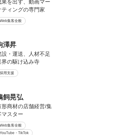
成果を出す、動画マー
ケティングの専門家
Web集客全般
駒澤昇
建設・運送、人材不足
業界の駆け込み寺
採用支援
鵜飼晃弘
有形商材の店舗経営/集
客マスター
Web集客全般
YouTube・TikTok