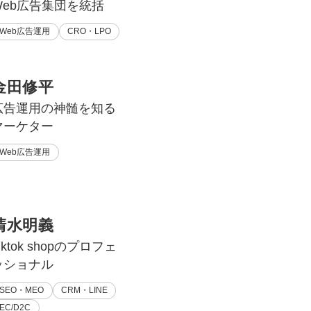
Web広告集団を統括
Web広告運用
CRO・LPO
金田修平
広告運用の神髄を知る
マーケター
Web広告運用
清水明義
iktok shopのプロフェ
ッショナル
SEO・MEO
CRM・LINE
EC/D2C