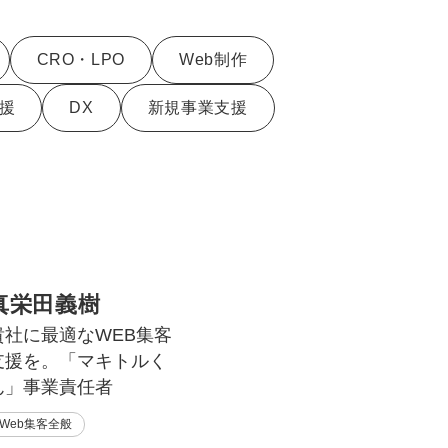
uTubeディレクター
CRO・LPO
Web制作
援
DX
新規事業支援
真栄田義樹
貴社に最適なWEB集客
支援を。「マキトルく
ん」事業責任者
Web集客全般