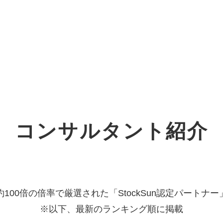
オーダーメイド支援
TO
定
格
BPO支援
コ
定
拡
コンサルタント紹介
オリジナルサービス
オンラインサロン
品
定
1
道
StockSun道場
実績
社
営
定
動
お役立ち資料
年収エージェント
ク
定
採
エ
約100倍の倍率で厳選された「StockSun認定パートナー
※以下、最新のランキング順に掲載
料金表
広