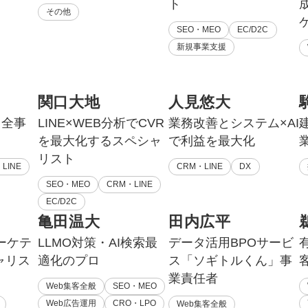
ト
その他
SEO・MEO
EC/D2C
新規事業支援
関口大地
人見悠大
る全事
LINE×WEB分析でCVR
業務改善とシステム×AI
を最大化するスペシャ
で利益を最大化
リスト
LINE
CRM・LINE
DX
SEO・MEO
CRM・LINE
EC/D2C
亀田温大
田内広平
ーケテ
LLMO対策・AI検索最
データ活用BPOサービ
ャリス
適化のプロ
ス「ソギトルくん」事
業責任者
Web集客全般
SEO・MEO
Web広告運用
CRO・LPO
Web集客全般