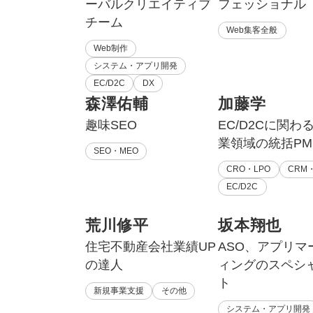
ーバルクリエイティブ
フェッショナル
チーム
Web集客全般
Web制作
システム・アプリ開発
EC/D2C
DX
森澤佑輔
加藤学
趣味SEO
EC/D2Cに関わ
業領域の統括PM
SEO・MEO
CRO・LPO
CRM・
EC/D2C
荒川修平
坂本翔也
住宅不動産会社業績UP
ASO、アプリマ
の達人
ィングのスペシ
ト
新規事業支援
その他
システム・アプリ開発