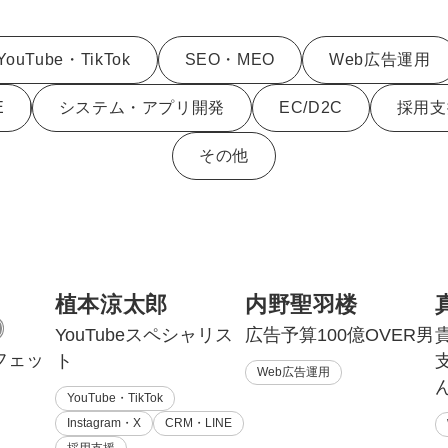
Yo
YouTube・TikTok
SEO・MEO
Web広告運用
会社概要・役員紹介
E
システム・アプリ開発
EC/D2C
採用支
ミッション・ビジョン・バリュー
その他
代表メッセージ（岩野圭佑）
業務委託
取締役メッセージ（株本祐己）
認定パートナー
動画ディレクター
植本涼太郎
内野聖羽楼
YouTubeスペシャリス
広告予算100億OVER男
営業
フェッ
ト
Web広告運用
インターン
YouTube・TikTok
Instagram・X
CRM・LINE
正社員