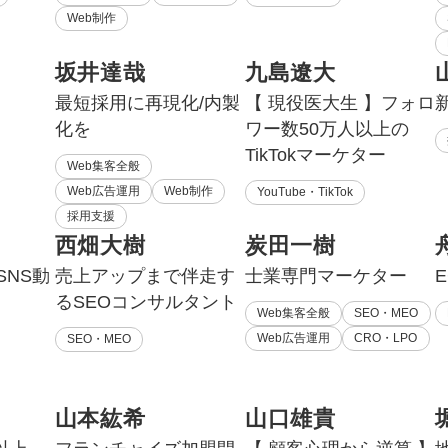
Web制作
坂井達哉
九島遼大
最短採用に再現化/内製
【 現役医大生 】フォロ
化を
ワー数50万人以上の
TikTokマーケター
Web集客全般
Web広告運用
Web制作
YouTube・TikTok
採用支援
西畑大樹
炭田一樹
SNS動
売上アップまで伴走す
士業専門マーケター
るSEOコンサルタント
Web集客全般
SEO・MEO
Web広告運用
CRO・LPO
SEO・MEO
山本紘希
山口雄貴