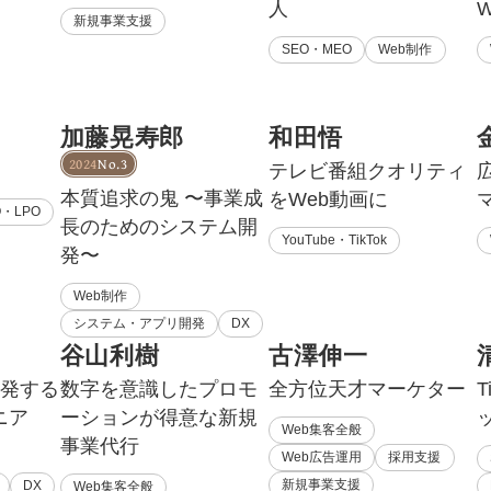
人
新規事業支援
SEO・MEO
Web制作
加藤晃寿郎
和田悟
2024
No.3
テレビ番組クオリティ
本質追求の鬼 〜事業成
をWeb動画に
O・LPO
長のためのシステム開
YouTube・TikTok
発〜
Web制作
システム・アプリ開発
DX
谷山利樹
古澤伸一
開発する
数字を意識したプロモ
全方位天才マーケター
T
ニア
ーションが得意な新規
Web集客全般
事業代行
Web広告運用
採用支援
新規事業支援
DX
Web集客全般