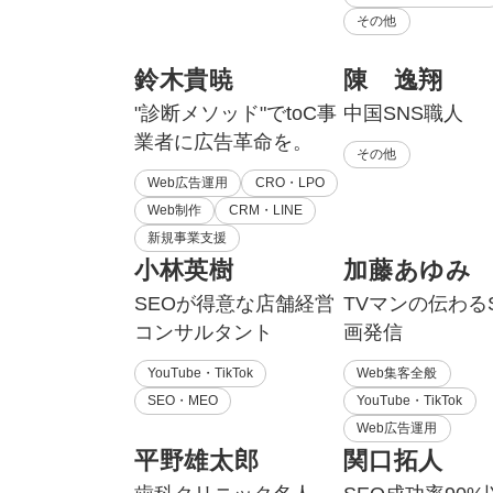
その他
鈴木貴暁
陳 逸翔
"診断メソッド"でtoC事
中国SNS職人
業者に広告革命を。
その他
Web広告運用
CRO・LPO
Web制作
CRM・LINE
新規事業支援
小林英樹
加藤あゆみ
SEOが得意な店舗経営
TVマンの伝わる
コンサルタント
画発信
YouTube・TikTok
Web集客全般
SEO・MEO
YouTube・TikTok
Web広告運用
平野雄太郎
関口拓人