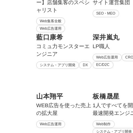
ー】店舗集客のスペシ
サイト運営集団
ャリスト
SEO・MEO
Web集客全般
Web広告運用
藍口康希
深井嵐丸
コミュ力モンスターエ
LP職人
ンジニア
Web広告運用
CR
EC/D2C
システム・アプリ開発
DX
山本翔平
板橋晟星
WEB広告を使った売上
1人ですべてを
の拡大屋
最速開発エンジ
Web広告運用
Web制作
システム・アプリ開発