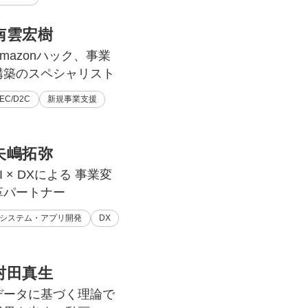
南雲宏樹
Amazonハック、事業
構築のスペシャリスト
EC/D2C
新規事業支援
矢嶋拓弥
I × DXによる 事業変
革パートナー
システム・アプリ開発
DX
村田真生
データに基づく理論で