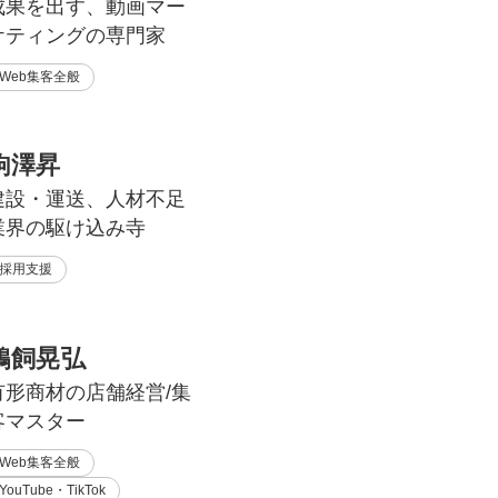
成果を出す、動画マー
ケティングの専門家
Web集客全般
駒澤昇
建設・運送、人材不足
業界の駆け込み寺
採用支援
鵜飼晃弘
有形商材の店舗経営/集
客マスター
Web集客全般
YouTube・TikTok