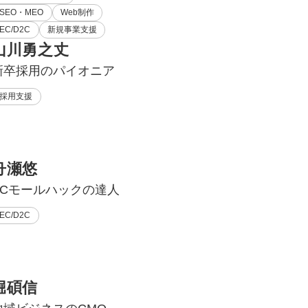
SEO・MEO
Web制作
EC/D2C
新規事業支援
山川勇之丈
新卒採用のパイオニア
採用支援
舟瀬悠
ECモールハックの達人
EC/D2C
堀碩信