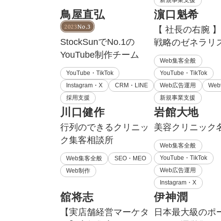
新規事業支援
鳥屋直弘
濵口魁希
2023
No.3
【 社長の右腕 】
StockSunでNo.1の
戦略のゼネラリ
YouTube制作チーム
Web集客全般
YouTube・TikTok
YouTube・TikTok
Instagram・X
CRM・LINE
Web広告運用
We
採用支援
新規事業支援
川口健作
岩館大地
行列のできるクリニッ
美容クリニック
ク集客相談所
Web集客全般
YouTube・TikTok
Web集客全般
SEO・MEO
Web広告運用
Web制作
Instagram・X
舘将志
伊神潤
【実店舗経営マーケタ
日本最大級のポ