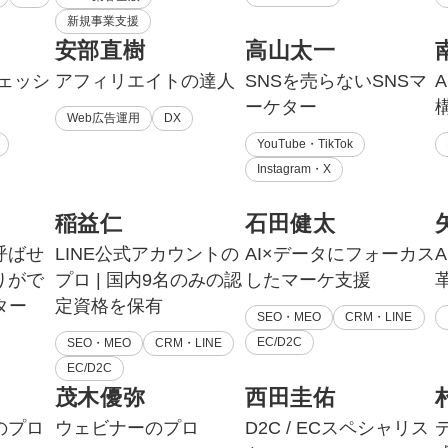
新規事業支援
安部直樹
高山太一
フェッシ
アフィリエイトの達人
SNSを売らないSNSマ
ーケター
Web広告運用
DX
YouTube・TikTok
Instagram・X
稲益仁
石田健太
呼ばせ
LINE公式アカウントの
AI×データにフォーカス
A
りがで
プロ | 国内9名のみの認
したマーケ支援
ター
定資格を保有
SEO・MEO
CRM・LINE
EC/D2C
SEO・MEO
CRM・LINE
EC/D2C
茂木優弥
西田圭佑
のプロ
ウェビナーのプロ
D2C / ECスペシャリス