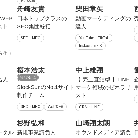
採用支援
舟崎友貴
柴田章矢
マーケマネージャー
WEB
日本トップクラスの
動画マーケティングの
カスタマーサクセスマネージャー
スト
SEO集団統括
達人
常勤監査役
SEO・MEO
YouTube・TikTok
Instagram・X
内部監査室長
b制作
募集要項一覧
楢本浩太
中上雄翔
2023
No.2
名人
【 売上直結型 】LINE
StockSunのNo.1サイト
マーケ領域のゼネラリ
制作チーム
スト
SEO・MEO
Web制作
CRM・LINE
杉野弘和
山崎翔太朗
ータル
新規事業請負人
オウンドメディア請負