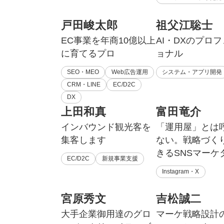
戸田峻太郎
祖父江聡士
EC事業を年商10億以上
AI・DXのプロ
に育てるプロ
ョナル
SEO・MEO
Web広告運用
システム・アプリ開発
CRM・LINE
EC/D2C
DX
上田和真
富田竜介
インバウンド観光客を
「運用屋」とは
集客します
ない。戦略づく
きるSNSマーケ
EC/D2C
新規事業支援
Instagram・X
宮原秀文
吉松誠二
大手企業御用達のグロ
マーケ戦略設計