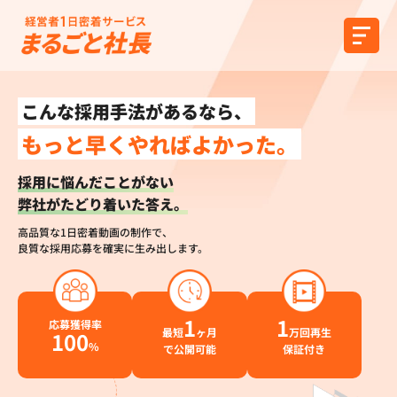
こんな採用手法があるなら、
もっと早くやればよかった。
採用に悩んだことがない
弊社がたどり着いた答え。
高品質な1日密着動画の制作で、
良質な採用応募を確実に生み出します。
1
1
応募獲得率
最短
ヶ月
万回再生
100
%
で公開可能
保証付き