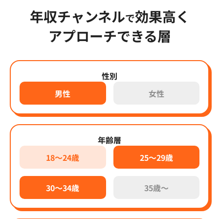
年収チャンネル
効果高く
で
アプローチできる層
性別
男性
女性
年齢層
18～24歳
25～29歳
30～34歳
35歳～