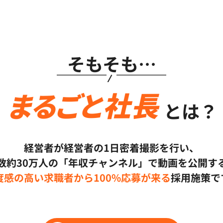
そもそも…
とは？
経営者が経営者の1日密着撮影を行い、
数約30万人の「年収チャンネル」で
動画を公開す
度感の高い求職者から100%応募が来る
採用施策で