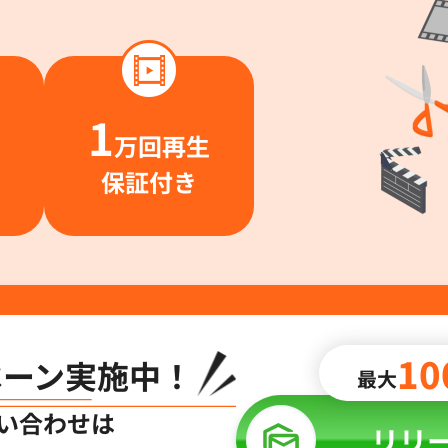
1
万回再生
保証付き
10
ペーン
実施中！
最大
い合わせは
リリ