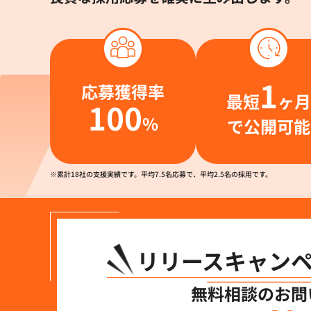
1
応募獲得率
最短
ヶ月
100
%
で公開可能
※累計18社の支援実績です。平均7.5名応募で、平均2.5名の採用です。
リリースキャン
無料相談のお問