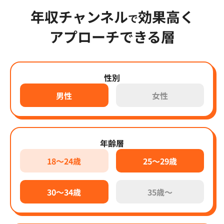
年収チャンネル
効果高く
で
アプローチできる層
性別
男性
女性
年齢層
18～24歳
25～29歳
30～34歳
35歳～