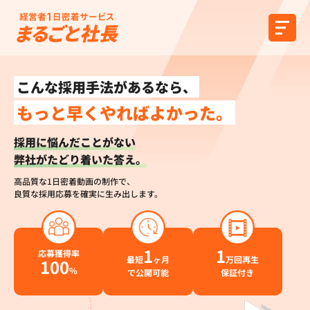
こんな採用手法があるなら、
もっと早くやればよかった。
採用に悩んだことがない
弊社がたどり着いた答え。
高品質な1日密着動画の制作で、
良質な採用応募を確実に生み出します。
1
1
応募獲得率
最短
ヶ月
万回再生
100
%
で公開可能
保証付き