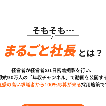
そもそも…
とは？
経営者が経営者の1日密着撮影を行い、
数約30万人の「年収チャンネル」で
動画を公開す
度感の高い求職者から100%応募が来る
採用施策で