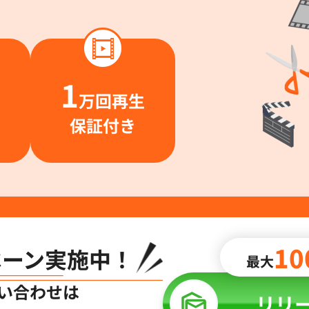
1
万回再生
保証付き
10
ペーン
実施中！
最大
い合わせは
リリ