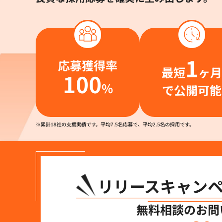
1
応募獲得率
最短
ヶ月
100
%
で公開可能
※累計18社の支援実績です。平均7.5名応募で、平均2.5名の採用です。
リリースキャン
無料相談のお問