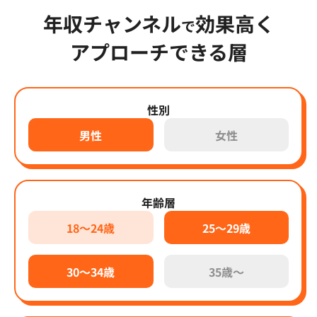
年収チャンネル
効果高く
で
アプローチできる層
性別
男性
女性
年齢層
18～24歳
25～29歳
30～34歳
35歳～