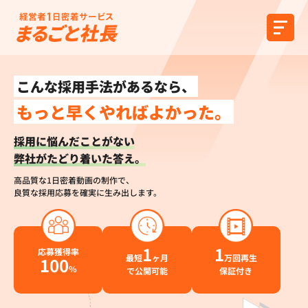
こんな採用手法があるなら、
もっと早くやればよかった。
採用に悩んだことがない
弊社がたどり着いた答え。
高品質な1日密着動画の制作で、
良質な採用応募を確実に生み出します。
1
1
応募獲得率
最短
ヶ月
万回再生
100
%
で公開可能
保証付き