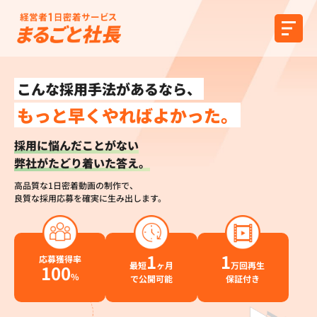
こんな採用手法があるなら、
もっと早くやればよかった。
採用に悩んだことがない
弊社がたどり着いた答え。
高品質な1日密着動画の制作で、
良質な採用応募を確実に生み出します。
1
1
応募獲得率
最短
ヶ月
万回再生
100
%
で公開可能
保証付き