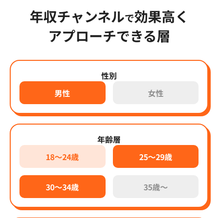
年収チャンネル
効果高く
で
アプローチできる層
性別
男性
女性
年齢層
18～24歳
25～29歳
30～34歳
35歳～