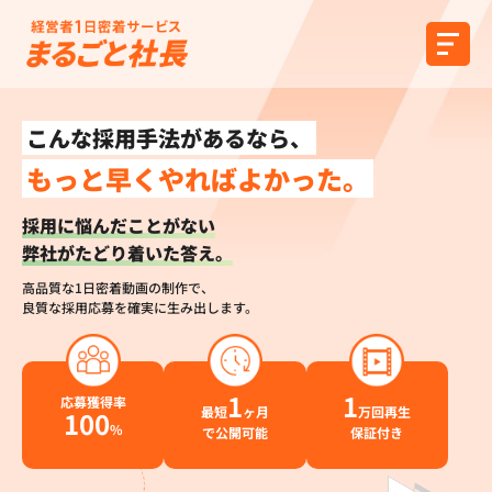
こんな採用手法があるなら、
もっと早くやればよかった。
採用に悩んだことがない
弊社がたどり着いた答え。
高品質な1日密着動画の制作で、
良質な採用応募を確実に生み出します。
1
1
応募獲得率
最短
ヶ月
万回再生
100
%
で公開可能
保証付き