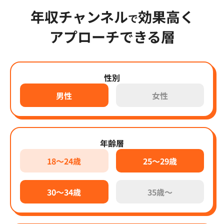
年収チャンネル
効果高く
で
アプローチできる層
性別
男性
女性
年齢層
18～24歳
25～29歳
30～34歳
35歳～