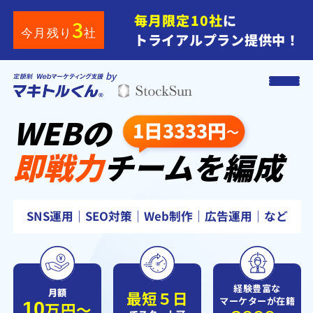
毎月限定10社
に
3
今月残り
社
トライアルプラン提供中！
by
WEB
の
1日3333円
～
即戦力
チーム
を
編成
SNS運用｜SEO対策｜Web制作｜広告運用｜など
経験豊富な
月額
最短
５
日
マーケターが在籍
10
万円〜