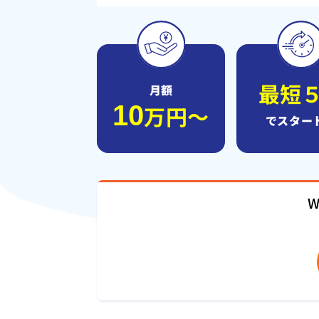
最短
月額
10
万円〜
でスター