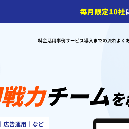
毎月限定10社
料金
活用事例
サービス導入までの流れ
よく
即戦力
チーム
を
作｜広告運用｜など