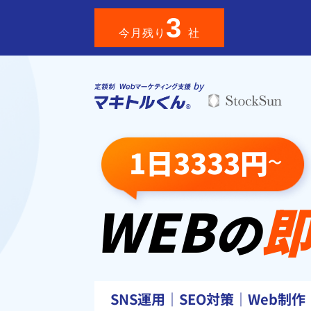
3
今月残り
社
by
1日3333円
～
WEB
の
SNS運用｜SEO対策｜Web制