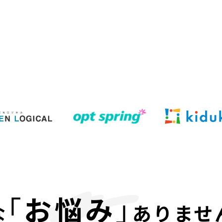
｢
お悩み
｣
な
ありませ