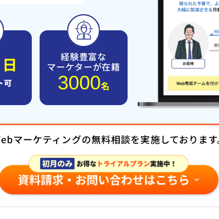
経験豊富な
５
日
マーケターが在籍
3000
ト可
名
Webマーケティングの無料相談を実施しております