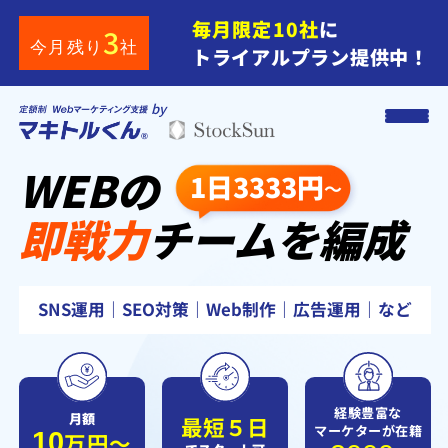
毎月限定10社
に
3
今月残り
社
トライアルプラン提供中！
by
WEB
の
1日3333円
～
即戦力
チーム
を
編成
SNS運用｜SEO対策｜Web制作｜広告運用｜など
経験豊富な
月額
最短
５
日
マーケターが在籍
10
万円〜