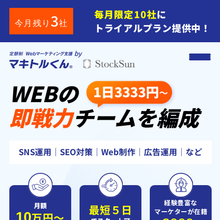
毎月限定10社
に
3
今月残り
社
トライアルプラン提供中！
by
WEB
の
1日3333円
～
即戦力
チーム
を
編成
SNS運用｜SEO対策｜Web制作｜広告運用｜など
経験豊富な
月額
最短
５
日
マーケターが在籍
10
万円〜