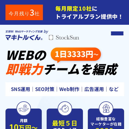
毎月限定10社
に
3
今月残り
社
トライアルプラン提供中！
by
WEB
の
1日3333円
～
即戦力
チーム
を
編成
SNS運用｜SEO対策｜Web制作｜広告運用｜など
経験豊富な
月額
最短
５
日
マーケターが在籍
10
万円〜