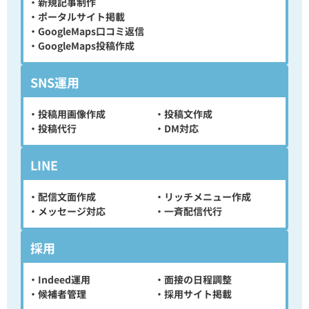
・新規記事制作
・ポータルサイト掲載
・GoogleMaps口コミ返信
・GoogleMaps投稿作成
SNS運用
・投稿用画像作成
・投稿文作成
・投稿代行
・DM対応
LINE
・配信文面作成
・リッチメニュー作成
・メッセージ対応
・一斉配信代行
採用
・Indeed運用
・面接の日程調整
・候補者管理
・採用サイト掲載