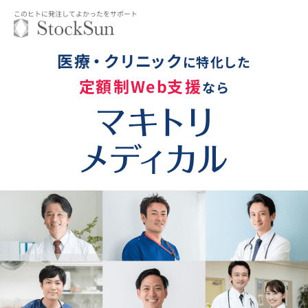
このヒトに発注してよかったをサポート
医
療
・
ク
リ
ニ
ッ
ク
に
特
化した
定
額
制
W
e
b
支
援
なら