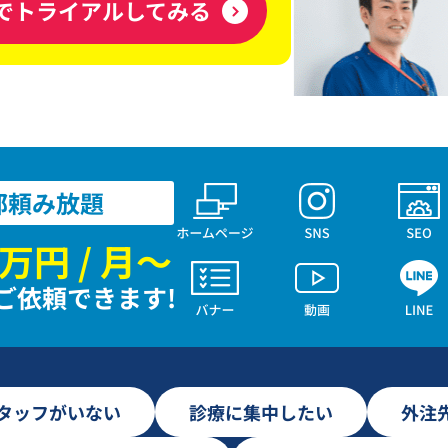
でトライアルしてみる
部頼み放題
万円 / 月〜
ご依頼できます!
スタッフがいない
診療に集中したい
外注