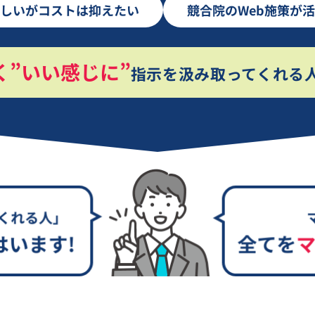
しいがコストは抑えたい
競合院のWeb施策が
く”いい感じに”
指示を汲み取ってくれる