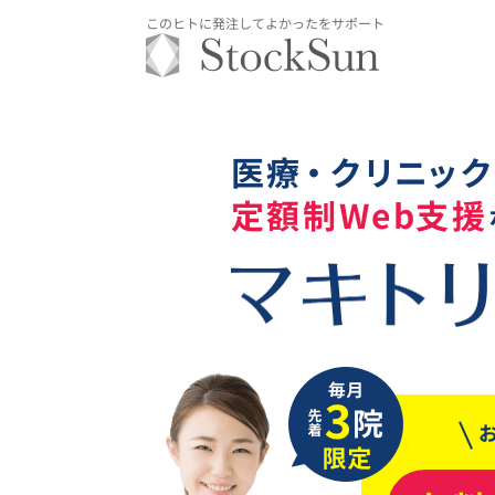
このヒトに発注してよかったをサポート
医
療
・
ク
リ
ニ
ッ
ク
定
額
制
W
e
b
支
援