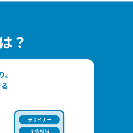
は？
り、
せる