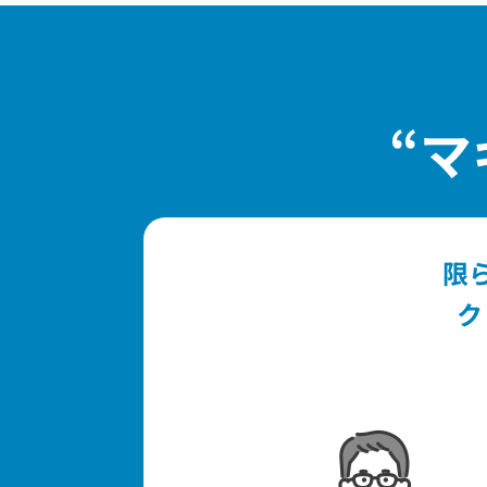
“マ
限
ク