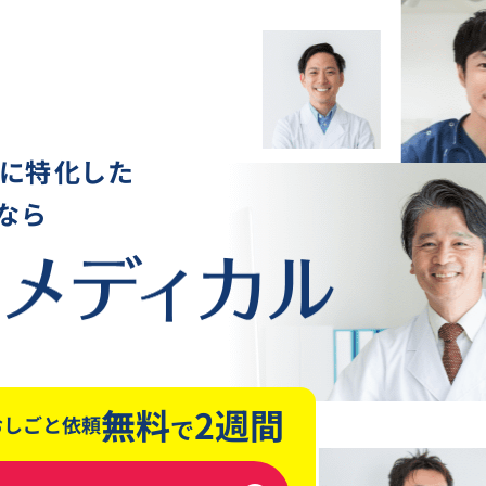
に
特
化した
なら
無料
2週間
おしごと依頼
で