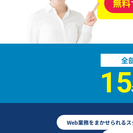
無料
全
15
Web業務をまかせられる