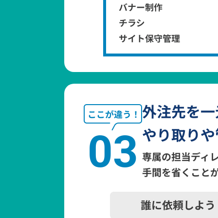
外注先を一
やり取りや
03
専属の担当ディ
手間を省くこと