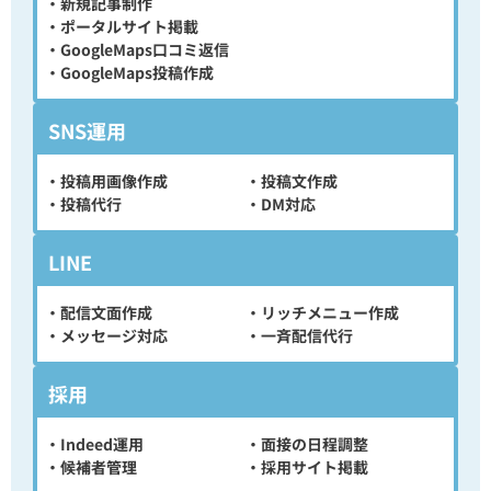
・新規記事制作
・ポータルサイト掲載
・GoogleMaps口コミ返信
・GoogleMaps投稿作成
SNS運用
・投稿用画像作成
・投稿文作成
・投稿代行
・DM対応
LINE
・配信文面作成
・リッチメニュー作成
・メッセージ対応
・一斉配信代行
採用
・Indeed運用
・面接の日程調整
・候補者管理
・採用サイト掲載