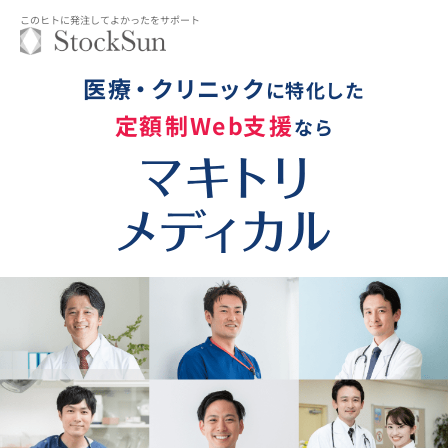
このヒトに発注してよかったをサポート
医
療
・
ク
リ
ニ
ッ
ク
に
特
化した
定
額
制
W
e
b
支
援
なら