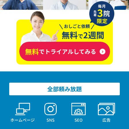
おしごと依頼
無料
2週間
で
無料
でトライアルしてみる
全部頼み放題