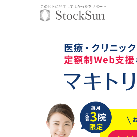
このヒトに発注してよかったをサポート
医
療
・
ク
リ
ニ
ッ
ク
定
額
制
W
e
b
支
援