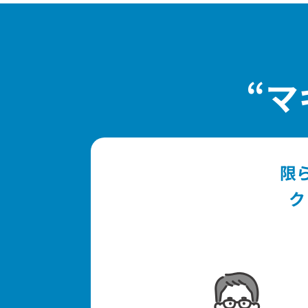
“マ
限
ク