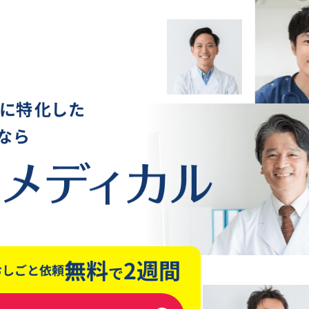
に
特
化した
なら
無料
2週間
おしごと依頼
で