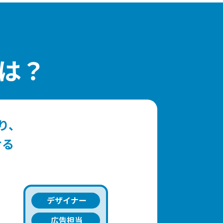
は？
り、
せる