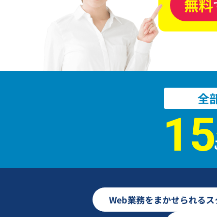
無料
全
15
Web業務をまかせられる