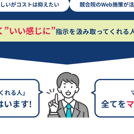
しいがコストは抑えたい
競合院のWeb施策が
く”いい感じに”
指示を汲み取ってくれる