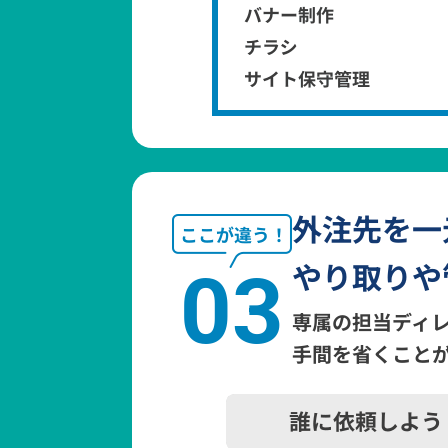
外注先を一
やり取りや
03
専属の担当ディ
手間を省くこと