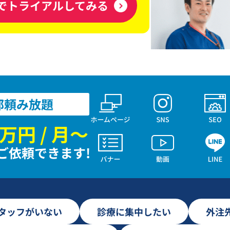
でトライアルしてみる
部頼み放題
万円 / 月〜
ご依頼できます!
スタッフがいない
診療に集中したい
外注