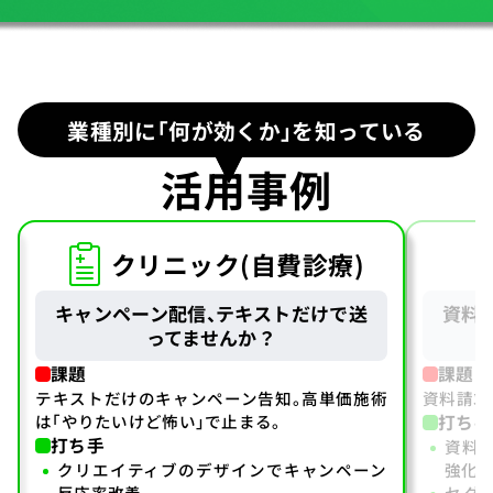
業種別に「何が効くか」を知っている
活用事例
クリニック(自費診療)
キャンペーン配信、テキストだけで送
資料
ってませんか？
課題
課題
テキストだけのキャンペーン告知。高単価施術
資料請求
は「やりたいけど怖い」で止まる。
打ち手
打ち手
資料
クリエイティブのデザインでキャンペーン
強化。
反応率改善。
セグ