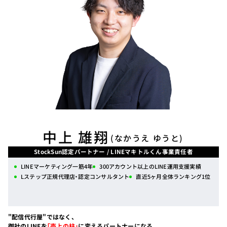
中上 雄翔
(なかうえ ゆうと)
StockSun認定パートナー / LINEマキトルくん事業責任者
LINEマーケティング一筋4年
300アカウント以上のLINE運用支援実績
Lステップ正規代理店・認定コンサルタント
直近5ヶ月全体ランキング1位
"配信代行屋"ではなく、
御社のLINEを
「売上の柱」
に変えるパートナーになる。