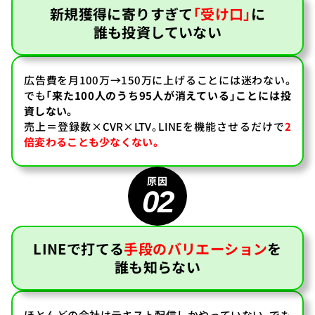
新規獲得に寄りすぎて
「受け口」
に
誰も投資していない
広告費を月100万→150万に上げることには迷わない。
でも
「来た100人のうち95人が消えている」ことには投
資しない。
売上＝登録数×CVR×LTV。LINEを機能させるだけで
2
倍変わることも少なくない。
02
LINEで打てる
手段のバリエーション
を
誰も知らない
ほとんどの会社はテキスト配信しかやっていない。でも