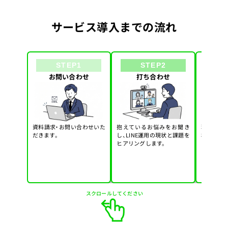
サービス導入までの流れ
STEP1
STEP2
お問い合わせ
打ち合わせ
診断・
資料請求・お問い合わせいた
抱えているお悩みをお聞き
現状のLI
だきます。
し、LINE運用の現状と課題を
析し、改
ヒアリングします。
ンをご提案
スクロールしてください