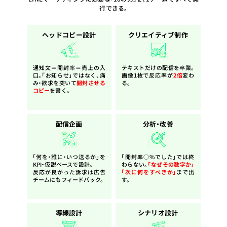
行できる。
ヘッドコピー設計
クリエイティブ制作
通知文＝開封率＝売上の入
テキストだけの配信を卒業。
口。「お知らせ」ではなく、痛
画像1枚で反応率が
2倍
変わ
み・欲求を突いて
開封させる
る。
コピー
を書く。
配信企画
分析・改善
「何を・誰に・いつ送るか」を
「開封率○%でした」では終
KPI・仮説ベースで設計。
わらない。
「なぜその数字か」
反応が良かった訴求は広告
「次に何をすべきか」
まで出
チームにもフィードバック。
す。
導線設計
シナリオ設計