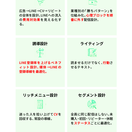
広告→LINE→CV→リピート
業種別の「勝ちパターン」を
の全体を設計。LINEへの流入
仕組み化。
心理ブロックを順
の
費用対効果
を見える化す
番に外す
配信設計。
る。
誘導設計
ライティング
LINE登録率を上げる
ベネフ
読ませるだけでなく、
行動
さ
ィット設計。媒体→LINEの
せるテキスト。
登録導線を最適化。
リッチメニュー設計
セグメント設計
迷った人を拾い上げて
CV
を
全員に同じ配信はしない。未
回収する、常設の導線。
購入・初回・リピーター・休眠
を
ステータス
ごとに最適化。