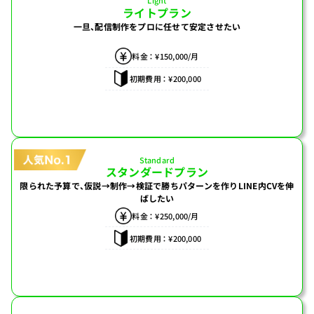
Light
ライトプラン
一旦、配信制作をプロに任せて
安定させたい
料金 ： ¥150,000/月
初期費用 ： ¥200,000
Standard
スタンダードプラン
限られた予算で、仮説→制作→検証で
勝ちパターンを作り
LINE内CVを伸
ばしたい
料金 ： ¥250,000/月
初期費用 ： ¥200,000