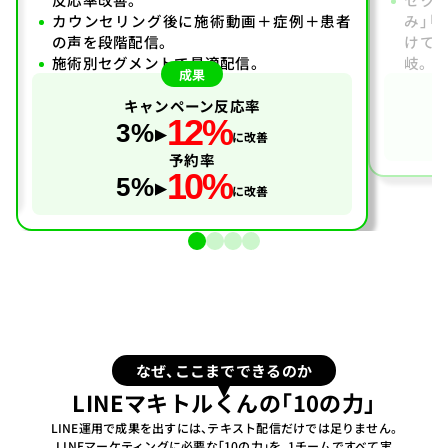
カウンセリング後に施術動画＋症例＋患者
み」「
の声を段階配信。
けて
施術別セグメントで最適配信。
岐。
成果
キャンペーン反応率
12%
3%
に改善
予約率
10%
5%
に改善
なぜ、ここまでできるのか
LINEマキトルくんの「10の力」
LINE運用で成果を出すには、テキスト配信だけでは足りません。
LINEマーケティングに必要な「10の力」を、1チームですべて実