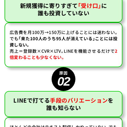
新規獲得に寄りすぎて
「受け口」
に
誰も投資していない
広告費を月100万→150万に上げることには迷わない。
でも
「来た100人のうち95人が消えている」ことには投
資しない。
売上＝登録数×CVR×LTV。LINEを機能させるだけで
2
倍変わることも少なくない。
02
LINEで打てる
手段のバリエーション
を
誰も知らない
ほとんどの会社はテキスト配信しかやっていない。でも