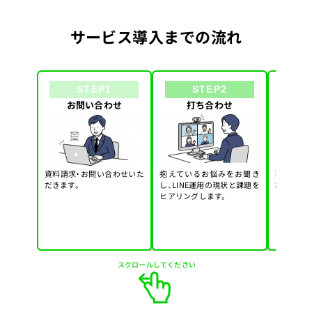
サービス導入までの流れ
STEP1
STEP2
お問い合わせ
打ち合わせ
診断・
資料請求・お問い合わせいた
抱えているお悩みをお聞き
現状のLI
だきます。
し、LINE運用の現状と課題を
析し、改
ヒアリングします。
ンをご提案
スクロールしてください