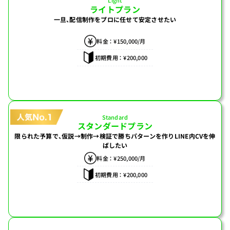
Light
ライトプラン
一旦、配信制作をプロに任せて
安定させたい
料金 ： ¥150,000/月
初期費用 ： ¥200,000
Standard
スタンダードプラン
限られた予算で、仮説→制作→検証で
勝ちパターンを作り
LINE内CVを伸
ばしたい
料金 ： ¥250,000/月
初期費用 ： ¥200,000