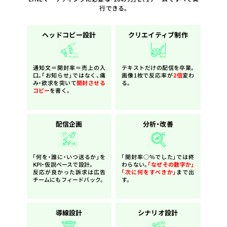
行できる。
ヘッドコピー設計
クリエイティブ制作
通知文＝開封率＝売上の入
テキストだけの配信を卒業。
口。「お知らせ」ではなく、痛
画像1枚で反応率が
2倍
変わ
み・欲求を突いて
開封させる
る。
コピー
を書く。
配信企画
分析・改善
「何を・誰に・いつ送るか」を
「開封率○%でした」では終
KPI・仮説ベースで設計。
わらない。
「なぜその数字か」
反応が良かった訴求は広告
「次に何をすべきか」
まで出
チームにもフィードバック。
す。
導線設計
シナリオ設計