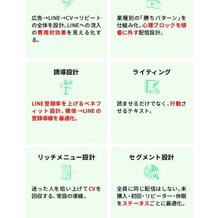
広告→LINE→CV→リピート
業種別の「勝ちパターン」を
の全体を設計。LINEへの流入
仕組み化。
心理ブロックを順
の
費用対効果
を見える化す
番に外す
配信設計。
る。
誘導設計
ライティング
LINE登録率を上げる
ベネフ
読ませるだけでなく、
行動
さ
ィット設計。媒体→LINEの
せるテキスト。
登録導線を最適化。
リッチメニュー設計
セグメント設計
迷った人を拾い上げて
CV
を
全員に同じ配信はしない。未
回収する、常設の導線。
購入・初回・リピーター・休眠
を
ステータス
ごとに最適化。