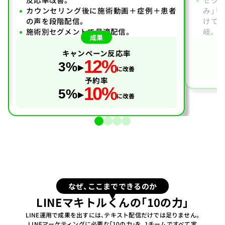
カウンセリング後に施術動画＋症例＋患者
み」「
の声を段階配信。
けて
施術別セグメントで最適配信。
岐。
成果
キャンペーン反応率
12%
3%
に改善
予約率
10%
5%
に改善
なぜ、ここまでできるのか
LINEマキトルくんの「10の力」
LINE運用で成果を出すには、テキスト配信だけでは足りません。
LINEマーケティングに必要な「10の力」を、1チームですべて実