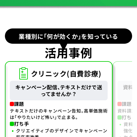
業種別に「何が効くか」を知っている
活用事例
クリニック(自費診療)
キャンペーン配信、テキストだけで送
資料
ってませんか？
課題
課題
テキストだけのキャンペーン告知。高単価施術
資料請求
は「やりたいけど怖い」で止まる。
打ち手
打ち手
資料
クリエイティブのデザインでキャンペーン
強化。
反応率改善。
セグ