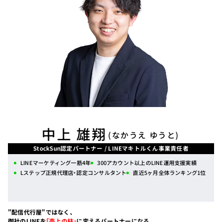
中上 雄翔
(なかうえ ゆうと)
StockSun認定パートナー / LINEマキトルくん事業責任者
LINEマーケティング一筋4年
300アカウント以上のLINE運用支援実績
Lステップ正規代理店・認定コンサルタント
直近5ヶ月全体ランキング1位
"配信代行屋"ではなく、
御社のLINEを
「売上の柱」
に変えるパートナーになる。