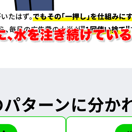
いたはず。
でもその「一押し」を仕組みに
ら、
毎月の広告費の大半が
"1回使い捨て"
のパターンに分か