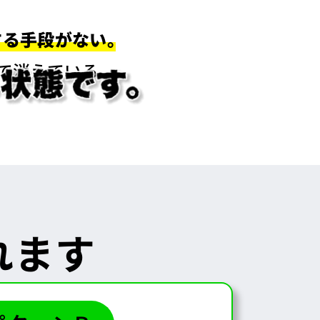
する手段がない。
で消えている。
れます