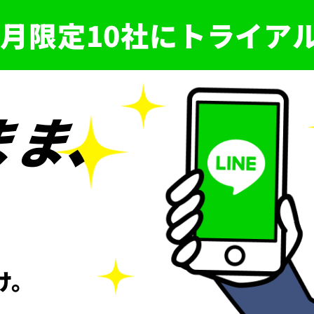
月限定10社に
トライア
ま、
け。