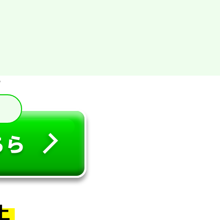
。
ちら
上