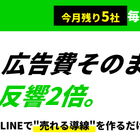
5
毎
今月残り
社
広告費そのま
反響2倍。
LINEで
"売れる導線"
を作るだ