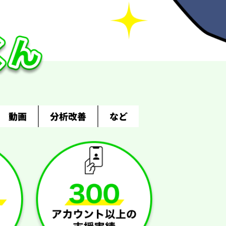
動画
分析改善
など