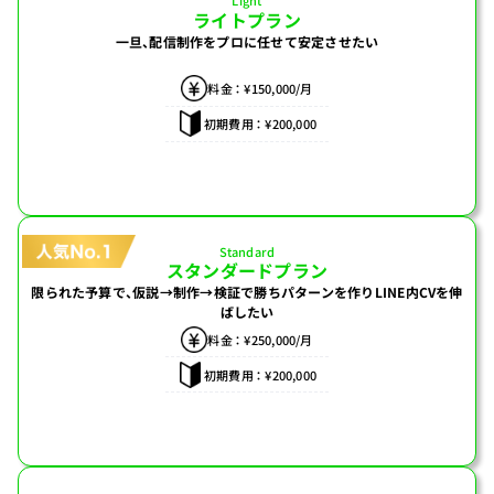
Light
ライトプラン
一旦、配信制作をプロに任せて
安定させたい
料金 ： ¥150,000/月
初期費用 ： ¥200,000
Standard
スタンダードプラン
限られた予算で、仮説→制作→検証で
勝ちパターンを作り
LINE内CVを伸
ばしたい
料金 ： ¥250,000/月
初期費用 ： ¥200,000