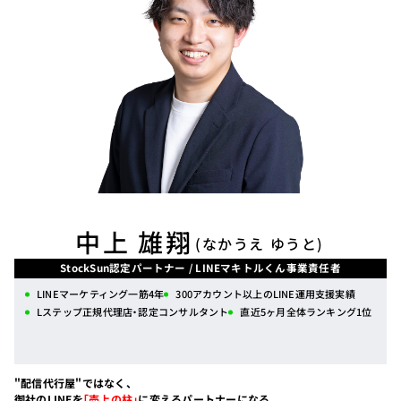
中上 雄翔
(なかうえ ゆうと)
StockSun認定パートナー / LINEマキトルくん事業責任者
LINEマーケティング一筋4年
300アカウント以上のLINE運用支援実績
Lステップ正規代理店・認定コンサルタント
直近5ヶ月全体ランキング1位
"配信代行屋"ではなく、
御社のLINEを
「売上の柱」
に変えるパートナーになる。