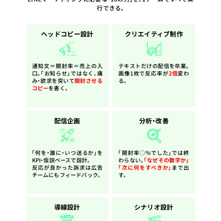
行できる。
ヘッドコピー設計
クリエイティブ制作
通知文＝開封率＝売上の入
テキストだけの配信を卒業。
口。「お知らせ」ではなく、痛
画像1枚で反応率が
2倍
変わ
み・欲求を突いて
開封させる
る。
コピー
を書く。
配信企画
分析・改善
「何を・誰に・いつ送るか」を
「開封率○%でした」では終
KPI・仮説ベースで設計。
わらない。
「なぜその数字か」
反応が良かった訴求は広告
「次に何をすべきか」
まで出
チームにもフィードバック。
す。
導線設計
シナリオ設計