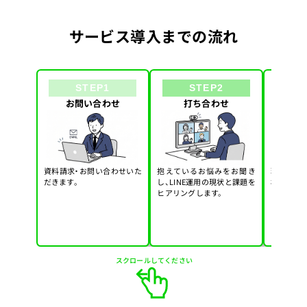
サービス導入までの流れ
STEP1
STEP2
お問い合わせ
打ち合わせ
診断・
資料請求・お問い合わせいた
抱えているお悩みをお聞き
現状のLI
だきます。
し、LINE運用の現状と課題を
析し、改
ヒアリングします。
ンをご提案
スクロールしてください