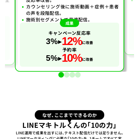
カウンセリング後に施術動画＋症例＋患者
の声を段階配信。
施術別セグメントで最適配信。
岐
成果
キャンペーン反応率
12%
3%
に改善
予約率
10%
5%
に改善
なぜ、ここまでできるのか
LINEマキトルくんの「10の力」
LINE運用で成果を出すには、テキスト配信だけでは足りません。
LINEマーケティングに必要な「10の力」を、1チームですべて実