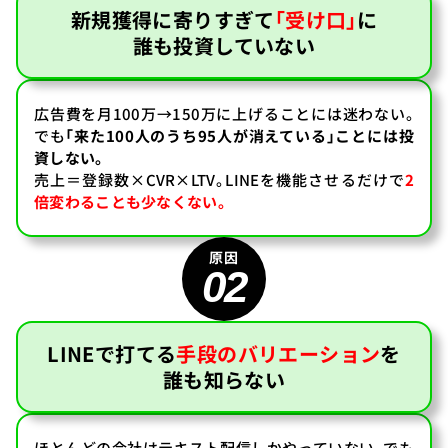
新規獲得に寄りすぎて
「受け口」
に
誰も投資していない
広告費を月100万→150万に上げることには迷わない。
でも
「来た100人のうち95人が消えている」ことには投
資しない。
売上＝登録数×CVR×LTV。LINEを機能させるだけで
2
倍変わることも少なくない。
02
LINEで打てる
手段のバリエーション
を
誰も知らない
ほとんどの会社はテキスト配信しかやっていない。でも