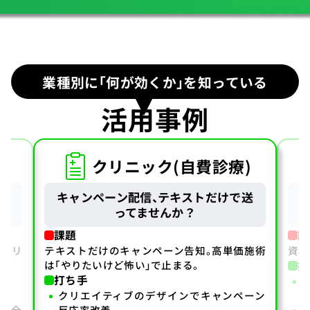
業種別に「何が効くか」を知っている
活用事例
クリニック(自費診療)
る
キャンペーン配信、テキストだけで送
ってませんか？
課題
課
信。リ
テキストだけのキャンペーン告知。高単価施術
資料
は「やりたいけど怖い」で止まる。
打
打ち手
クリエイティブのデザインでキャンペーン
」で全
反応率改善。