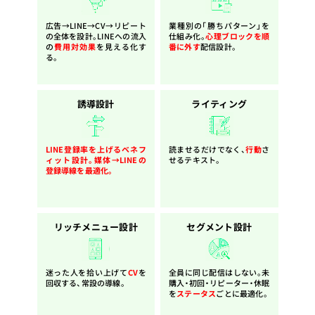
広告→LINE→CV→リピート
業種別の「勝ちパターン」を
の全体を設計。LINEへの流入
仕組み化。
心理ブロックを順
の
費用対効果
を見える化す
番に外す
配信設計。
る。
誘導設計
ライティング
LINE登録率を上げる
ベネフ
読ませるだけでなく、
行動
さ
ィット設計。媒体→LINEの
せるテキスト。
登録導線を最適化。
リッチメニュー設計
セグメント設計
迷った人を拾い上げて
CV
を
全員に同じ配信はしない。未
回収する、常設の導線。
購入・初回・リピーター・休眠
を
ステータス
ごとに最適化。