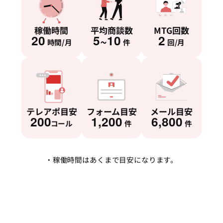
稼働時間
平均商談数
MTG回数
20
5~10
2
時間/月
件
回/月
テレアポ目安
フォーム目安
メール目安
200
1,200
6,800
コール
件
件
・稼働時間はあくまで目安になります。