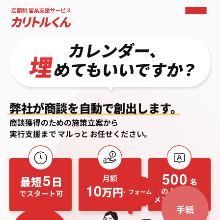
弊社が商談を自動で創出します。
商談獲得のための施策立案から
実行支援まで
マルっと
お任せください。
500
5
月額
最短
日
名
10
万円〜
の人材から
でスタート可
メンバーを選抜