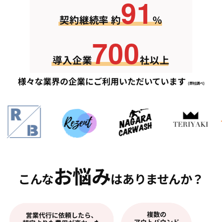
91
契約継続率 約
%
700
導入企業
社以上
様々な業界の企業にご利用いただいています
(弊社調べ)
お悩み
こんな
はありませんか？