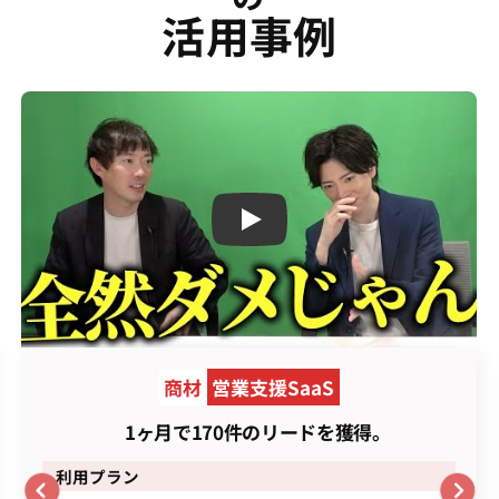
活用事例
Play
商材
営業支援SaaS
1ヶ月で170件のリードを獲得。
利用プラン