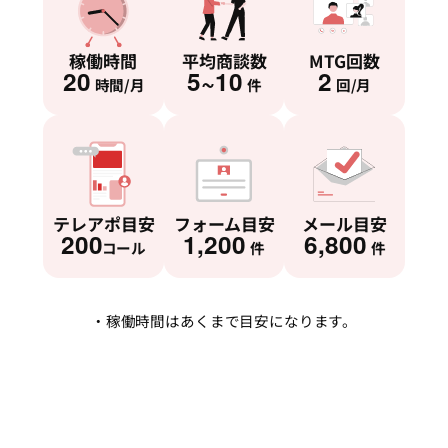
稼働時間
平均商談数
MTG回数
20
5~10
2
時間/月
件
回/月
テレアポ目安
フォーム目安
メール目安
200
1,200
6,800
コール
件
件
・稼働時間はあくまで目安になります。