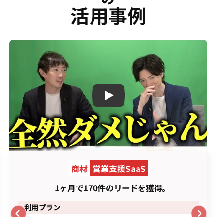
活用事例
Play
商材
営業支援SaaS
1ヶ月で170件のリードを獲得。
利用プラン