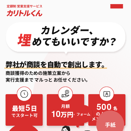
弊社が商談を自動で創出します。
商談獲得のための施策立案から
実行支援まで
マルっと
お任せください。
500
5
月額
最短
日
名
10
万円〜
の人材から
でスタート可
メンバーを選抜