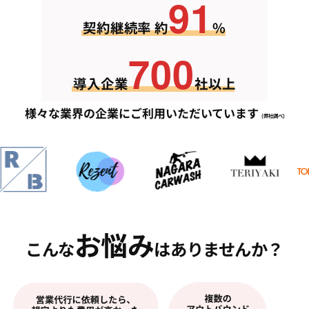
91
契約継続率 約
%
700
導入企業
社以上
様々な業界の企業にご利用いただいています
(弊社調べ)
お悩み
こんな
はありませんか？