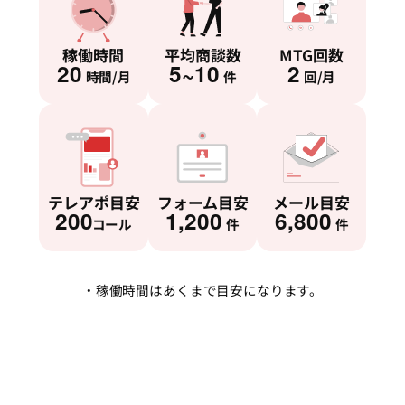
稼働時間
平均商談数
MTG回数
20
5~10
2
時間/月
件
回/月
テレアポ目安
フォーム目安
メール目安
200
1,200
6,800
コール
件
件
・稼働時間はあくまで目安になります。