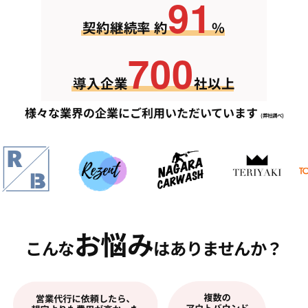
91
契約継続率 約
%
700
導入企業
社以上
様々な業界の企業にご利用いただいています
(弊社調べ)
お悩み
こんな
はありませんか？