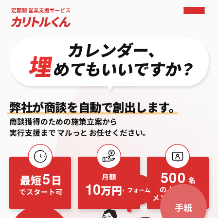
弊社が商談を自動で創出します。
商談獲得のための施策立案から
実行支援まで
マルっと
お任せください。
500
5
月額
最短
日
名
10
万円〜
の人材から
でスタート可
メンバーを選抜