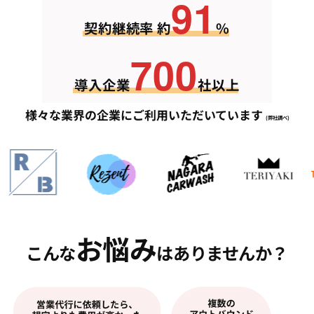
91
契約継続率 約
%
700
導入企業
社以上
様々な業界の企業にご利用いただいています
(弊社調べ)
お悩み
こんな
はありませんか？