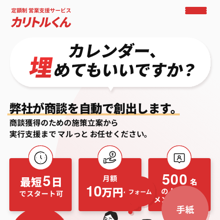
弊社が商談を自動で創出します。
商談獲得のための施策立案から
実行支援まで
マルっと
お任せください。
500
5
月額
最短
日
名
10
万円〜
の人材から
でスタート可
メンバーを選抜