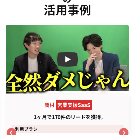
活用事例
Play
商材
営業支援SaaS
1ヶ月で170件のリードを獲得。
利用プラン