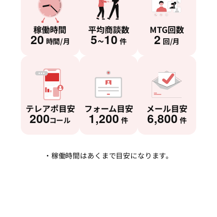
稼働時間
平均商談数
MTG回数
20
5~10
2
時間/月
件
回/月
テレアポ目安
フォーム目安
メール目安
200
1,200
6,800
コール
件
件
・稼働時間はあくまで目安になります。