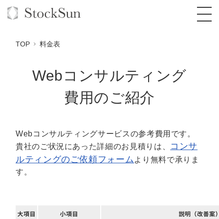
TOP
料金表
Webコンサルティング
オーダーメイド支援
費用のご紹介
BPO支援
TOP
オリジナルサービス
オンラインサロン
コンサルタント一覧
定額制Webマーケティング代行『マキトルく
Webコンサルティングサービスの参考費用です。
ん』
コンサ
貴社のご状況にあった詳細のお見積りは、
StockSun道場
実績
品質ガイドライン
格安でAI導入支援『あいのりAI』
ルティングのご依頼フォーム
より無料で承りま
定額制営業代行『カリトルくん』
す。
お役立ち資料
年収エージェント
社内コンペ
拡散付1日密着動画制作『まるごと社長』
道場TOP
定額制採用代行・RPO『トルトルくん』
料金表
クレーム窓口
1本無料で記事を制作『SEOトライアル』
動画編集
営業改善特化の動画制作『動画でカリトルく