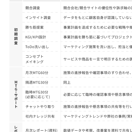
定額制LP制作・改善『最強LP』
エンジニア
ん』
会社概要・役員紹介
採用YouTubeチャンネル構築『トリトル』
広告運用
定額LINE運用代行『LINEマキトルくん』
ミッション・ビジョン・バリュー
YouTubeディレクター
代表メッセージ（岩野圭佑）
業務委託
取締役メッセージ（株本祐己）
認定パートナー
動画ディレクター
営業
インターン
正社員